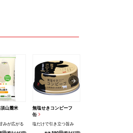
那須山麓米
無塩せきコンビーフ
ちゅるっと飲むゼリ
缶
ー（りんご...
甘みが広がる
塩だけで引き立つ旨み
国産りんご果汁を使用
98円
590円
1,114円
(税込4,642円)
(税込637円)
(税込1,203円