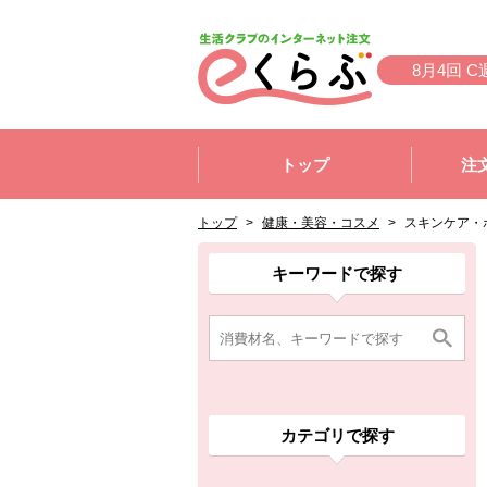
本文へジャンプする。
ページの先頭です。
8月4回 C
ここからサイト内共通メニューです。
サイト内共通メニューをスキップする
トップ
注
サイト内共通メニューここまで。
ここから現在位置です。
現在位置ここまで
トップ
>
健康・美容・コスメ
>
スキンケア・
ここから消費材検索メニューです。
消費材検索メニューここまで。
ここから本文です。
ここから組合員向けメニューです。
組合員向けメニューここまで。
ここから本文です。
キーワードで探す
カテゴリで探す