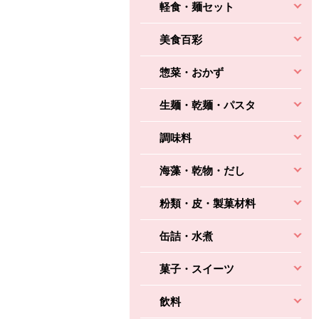
軽食・麺セット
美食百彩
惣菜・おかず
生麺・乾麺・パスタ
調味料
海藻・乾物・だし
粉類・皮・製菓材料
缶詰・水煮
菓子・スイーツ
飲料