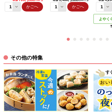
本体
本体
本体
かごへ
かごへ
よやく
その他の特集