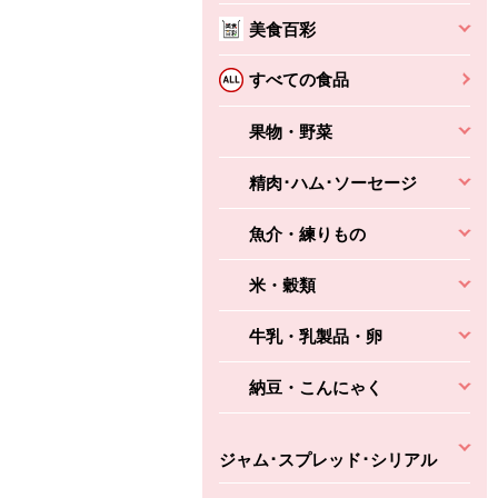
本体
かごへ
かごへ
美食百彩
かごへ
すべての食品
果物・野菜
精肉･ハム･ソーセージ
魚介・練りもの
米・穀類
牛乳・乳製品・卵
納豆・こんにゃく
ジャム･スプレッド･シリアル