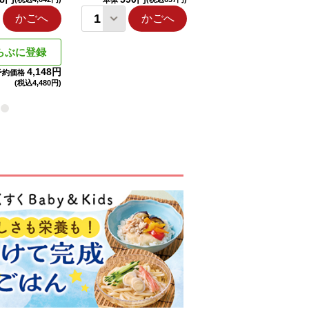
本体
本体
かごへ
かごへ
かごへ
らぶに登録
4,148円
予約価格
(税込
4,480円)