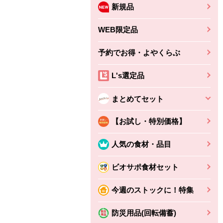
新規品
WEB限定品
予約でお得・よやくらぶ
L's選定品
まとめてセット
【お試し・特別価格】
人気の食材・品目
ビオサポ食材セット
ちょこっと揚げ（香
ね天
バルサミコ
今週のストックに！特集
ばしエビ味...
さわやか
コク深くフルーティー
えびの風味がぶわっ！
3円
2,160円
防災用品(回転備蓄)
(税込370円)
(税込2,333円)
本体
330円
(税込356円)