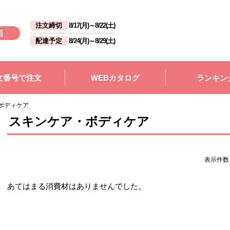
注文締切
8/17(月)
～
8/22(土)
週
配達予定
8/24(月)
～
8/29(土)
文番号で注文
WEBカタログ
ランキン
ボディケア
スキンケア・ボディケア
表示件
あてはまる消費材はありませんでした。