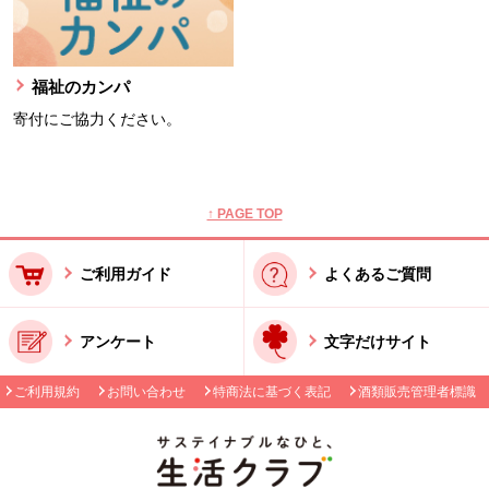
福祉のカンパ
寄付にご協力ください。
本文ここまで。
ここから共通フッターメニューです。
↑ PAGE TOP
ご利用ガイド
よくあるご質問
アンケート
文字だけサイト
ご利用規約
お問い合わせ
特商法に基づく表記
酒類販売管理者標識