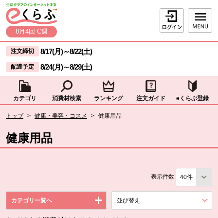
本文へジャンプする。
ページの先頭です。
ログイン
8月4回 C週
ここからサイト内共通メニューです。
サイト内共通メニューをスキップする
8/17(月)
～
8/22(土)
注文締切
8/24(月)
～
8/29(土)
配達予定
カテゴリ
消費材検索
ランキング
注文ガイド
eくらぶ登録
サイト内共通メニューここまで。
ここから現在位置です。
トップ
>
健康・美容・コスメ
>
健康用品
現在位置ここまで
健康用品
表示件数
カテゴリ一覧へ
並び替え
を展開する。