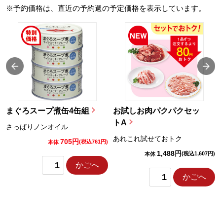
※予約価格は、直近の予約週の予定価格を表示しています。
まぐろスープ煮缶4缶組
お試しお肉パクパクセッ
トA
さっぱりノンオイル
あれこれ試せておトク
705円
)
(税込761円)
本体
1,488円
(税込1,607円)
本体
かごへ
かごへ