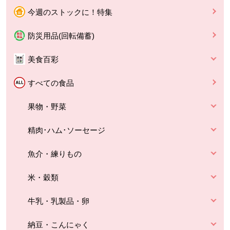
今週のストックに！特集
防災用品(回転備蓄)
美食百彩
すべての食品
果物・野菜
精肉･ハム･ソーセージ
魚介・練りもの
米・穀類
牛乳・乳製品・卵
納豆・こんにゃく