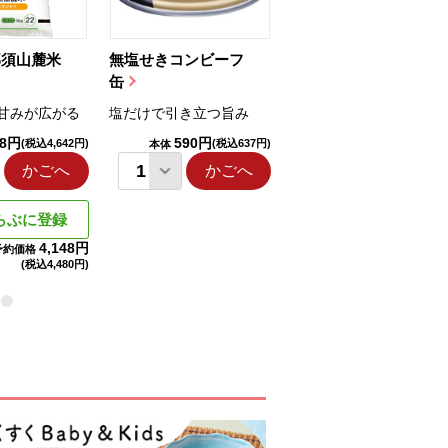
那須山麓米
無塩せきコンビーフ
ちゅるっと飲むゼリ
缶
ー（りんご...
甘みが広がる
塩だけで引き立つ旨み
国産りんご果汁を使用
98円
590円
1,114円
(税込4,642円)
(税込637円)
(税込1,203円
本体
本体
かごへ
かごへ
かごへ
らぶに登録
4,148円
予約価格
(税込
4,480円)