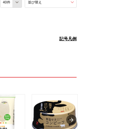
数
並び替え
を展開する。
記号凡例