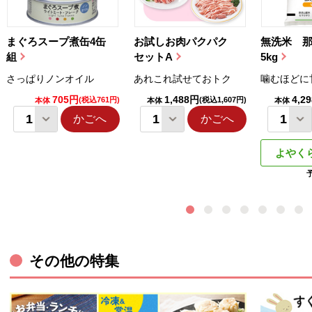
まぐろスープ煮缶4缶
お試しお肉パクパク
無洗米 
組
セットA
5kg
さっぱりノンオイル
あれこれ試せておトク
噛むほどに
705円
1,488円
4,2
(税込761円)
(税込1,607円)
本体
本体
本体
かごへ
かごへ
よやく
その他の特集