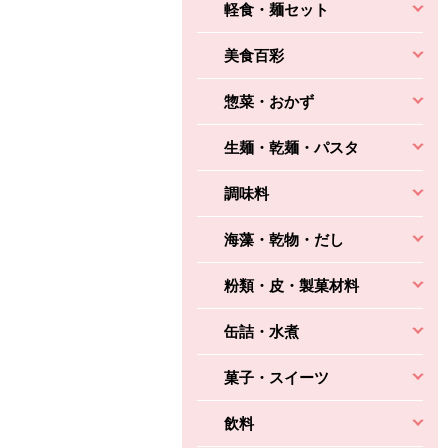
軽食・麺セット
美食百彩
惣菜・おかず
生麺・乾麺・パスタ
調味料
海藻・乾物・だし
粉類・皮・製菓材料
缶詰・水煮
菓子・スイーツ
飲料