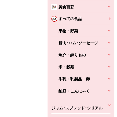
美食百彩
ちょこっと揚げ（香
ね天
バルサミコ
すべての食品
ばしエビ味...
さわやか
コク深くフルーティー
えびの風味がぶわっ！
果物・野菜
3円
2,160円
(税込370円)
(税込2,333円)
本体
330円
(税込356円)
本体
かごへ
かごへ
精肉･ハム･ソーセージ
かごへ
魚介・練りもの
米・穀類
牛乳・乳製品・卵
納豆・こんにゃく
ジャム･スプレッド･シリアル