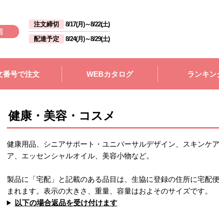
注文締切
8/17(月)
～
8/22(土)
週
配達予定
8/24(月)
～
8/29(土)
文番号で注文
WEBカタログ
ランキン
健康・美容・コスメ
健康用品、シニアサポート・ユニバーサルデザイン、スキンケ
ア、エッセンシャルオイル、美容小物など。
製品に「宅配」と記載のある品目は、生協に登録の住所に宅配
まれます。表示の大きさ、重量、容量はおよそのサイズです。
以下の場合返品を受け付けます