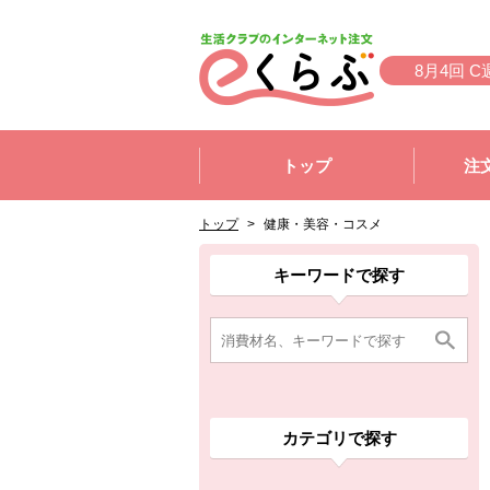
本文へジャンプする。
ページの先頭です。
8月4回 C
ここからサイト内共通メニューです。
サイト内共通メニューをスキップする
トップ
注
サイト内共通メニューここまで。
ここから現在位置です。
現在位置ここまで
トップ
>
健康・美容・コスメ
ここから消費材検索メニューです。
消費材検索メニューここまで。
ここから本文です。
ここから組合員向けメニューです。
組合員向けメニューここまで。
ここから本文です。
キーワードで探す
カテゴリで探す