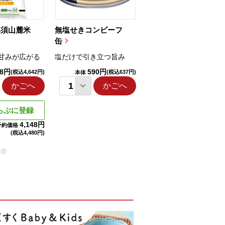
那須山麓米
無塩せきコンビーフ
ちゅるっと飲むゼリ
缶
ー（りんご...
甘みが広がる
塩だけで引き立つ旨み
国産りんご果汁を使用
98円
590円
1,114円
(税込4,642円)
(税込637円)
(税込1,203円
本体
本体
かごへ
かごへ
かごへ
らぶに登録
4,148円
予約価格
(税込
4,480円)