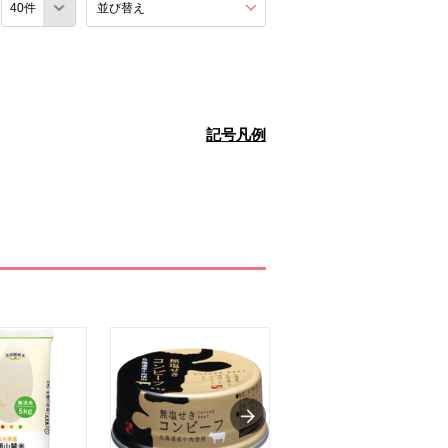
数
並び替え
を展開する。
記号凡例