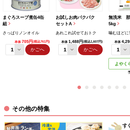
まぐろスープ煮缶4缶
お試しお肉パクパク
無洗米 
組
セットA
5kg
さっぱりノンオイル
あれこれ試せておトク
噛むほどに
705円
1,488円
4,2
(税込761円)
(税込1,607円)
本体
本体
本体
かごへ
かごへ
よやく
その他の特集