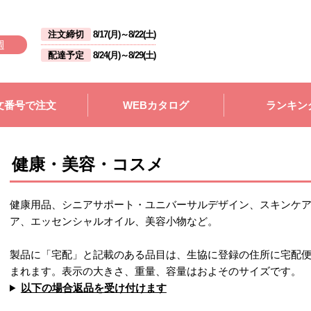
注文締切
8/17(月)
～
8/22(土)
週
配達予定
8/24(月)
～
8/29(土)
文番号で注文
WEBカタログ
ランキン
健康・美容・コスメ
健康用品、シニアサポート・ユニバーサルデザイン、スキンケ
ア、エッセンシャルオイル、美容小物など。
製品に「宅配」と記載のある品目は、生協に登録の住所に宅配
まれます。表示の大きさ、重量、容量はおよそのサイズです。
以下の場合返品を受け付けます