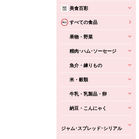
美食百彩
ちょこっと揚げ（香
ね天
バルサミコ
すべての食品
ばしエビ味...
さわやか
コク深くフルーティー
えびの風味がぶわっ！
果物・野菜
3円
2,160円
(税込370円)
(税込2,333円)
本体
330円
(税込356円)
本体
かごへ
かごへ
精肉･ハム･ソーセージ
かごへ
魚介・練りもの
米・穀類
牛乳・乳製品・卵
納豆・こんにゃく
ジャム･スプレッド･シリアル