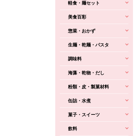
軽食・麺セット
美食百彩
惣菜・おかず
生麺・乾麺・パスタ
調味料
海藻・乾物・だし
粉類・皮・製菓材料
缶詰・水煮
菓子・スイーツ
飲料