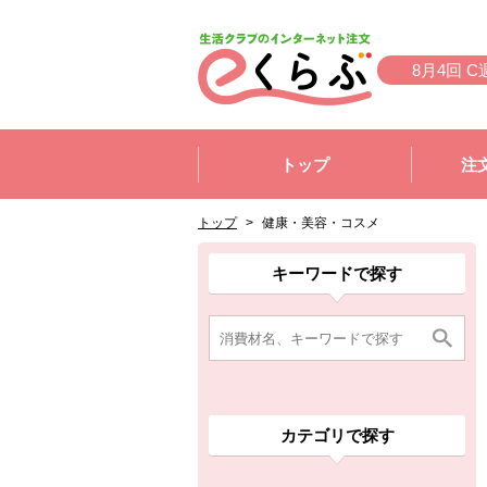
本文へジャンプする。
ページの先頭です。
8月4回 C
ここからサイト内共通メニューです。
サイト内共通メニューをスキップする
トップ
注
サイト内共通メニューここまで。
ここから現在位置です。
現在位置ここまで
トップ
>
健康・美容・コスメ
ここから消費材検索メニューです。
消費材検索メニューここまで。
ここから本文です。
ここから組合員向けメニューです。
組合員向けメニューここまで。
ここから本文です。
キーワードで探す
カテゴリで探す