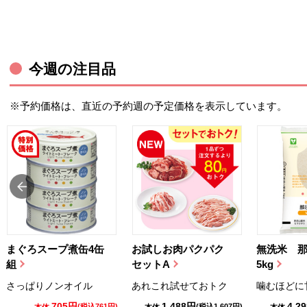
今週の注目品
※予約価格は、直近の予約週の予定価格を表示しています。
まぐろスープ煮缶4缶
お試しお肉パクパク
無洗米 
組
セットA
5kg
さっぱりノンオイル
あれこれ試せておトク
噛むほどに
705円
1,488円
4,2
(税込761円)
(税込1,607円)