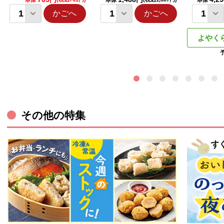
本体
本体
本体
かごへ
かごへ
よやく
その他の特集