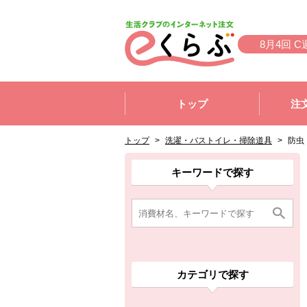
本文へジャンプする。
ページの先頭です。
8月4回 C
ここからサイト内共通メニューです。
サイト内共通メニューをスキップする
トップ
注
サイト内共通メニューここまで。
ここから現在位置です。
現在位置ここまで
トップ
>
洗濯・バストイレ・掃除道具
>
防虫
ここから消費材検索メニューです。
消費材検索メニューここまで。
ここから本文です。
ここから組合員向けメニューです。
組合員向けメニューここまで。
ここから本文です。
キーワードで探す
カテゴリで探す