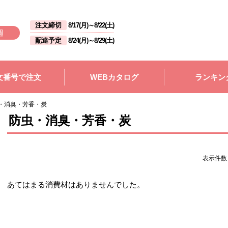
注文締切
8/17(月)
～
8/22(土)
週
配達予定
8/24(月)
～
8/29(土)
文番号で注文
WEBカタログ
ランキン
・消臭・芳香・炭
防虫・消臭・芳香・炭
表示件
あてはまる消費材はありませんでした。