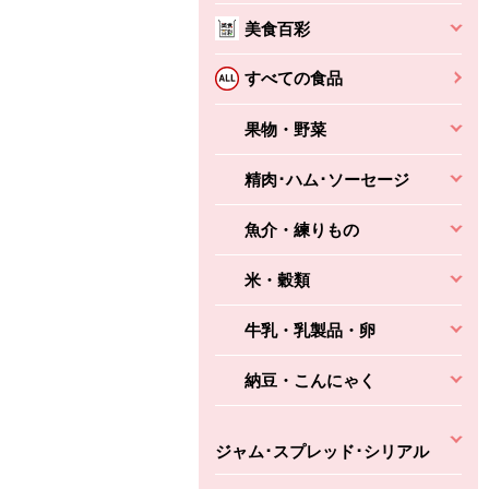
本体
かごへ
かごへ
美食百彩
かごへ
すべての食品
果物・野菜
精肉･ハム･ソーセージ
魚介・練りもの
米・穀類
牛乳・乳製品・卵
納豆・こんにゃく
ジャム･スプレッド･シリアル