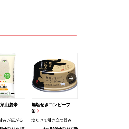
那須山麓米
無塩せきコンビーフ
ちゅるっと飲むゼリ
缶
ー（りんご...
甘みが広がる
塩だけで引き立つ旨み
国産りんご果汁を使用
98円
590円
1,114円
(税込4,642円)
(税込637円)
(税込1,203円