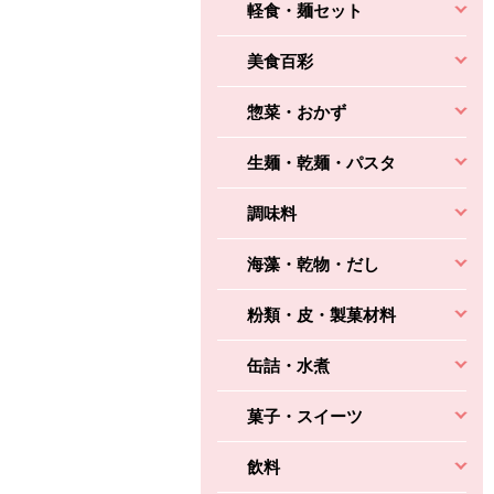
軽食・麺セット
美食百彩
惣菜・おかず
生麺・乾麺・パスタ
調味料
海藻・乾物・だし
粉類・皮・製菓材料
缶詰・水煮
菓子・スイーツ
飲料