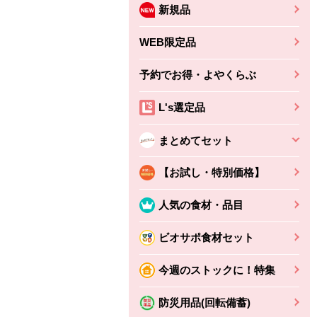
新規品
WEB限定品
予約でお得・よやくらぶ
L's選定品
まとめてセット
【お試し・特別価格】
人気の食材・品目
ビオサポ食材セット
ちょこっと揚げ（香
ね天
バルサミコ
今週のストックに！特集
ばしエビ味...
さわやか
コク深くフルーティー
えびの風味がぶわっ！
3円
2,160円
防災用品(回転備蓄)
(税込370円)
(税込2,333円)
本体
330円
(税込356円)