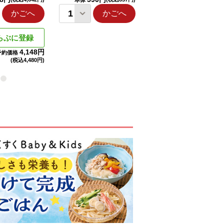
本体
本体
かごへ
かごへ
かごへ
らぶに登録
4,148円
予約価格
(税込
4,480円)