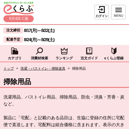
本文へジャンプする。
ページの先頭です。
ログイン
8月4回 C週
ここからサイト内共通メニューです。
サイト内共通メニューをスキップする
8/17(月)
～
8/22(土)
注文締切
8/24(月)
～
8/29(土)
配達予定
カテゴリ
消費材検索
ランキング
注文ガイド
eくらぶ登録
サイト内共通メニューここまで。
ここから現在位置です。
トップ
>
洗濯・バストイレ・掃除道具
>
掃除用品
現在位置ここまで
掃除用品
洗濯用品、バストイレ用品、掃除用品、防虫・消臭・芳香・炭
など。
製品に「宅配」と記載のある品目は、生協に登録の住所に宅配
便で直送します。宅配料は組合価格に含まれます。表示の大き