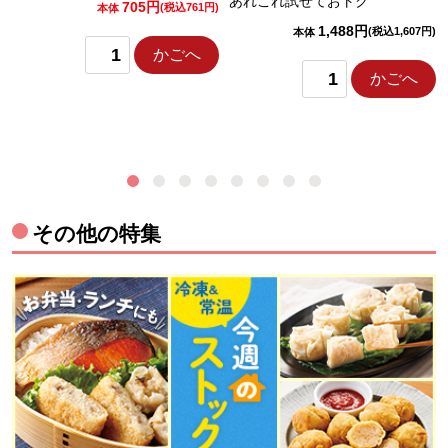
あれこれ試せておトク
705円
)
(税込761円)
本体
1,488円
(税込1,607円)
本体
かごへ
かごへ
その他の特集