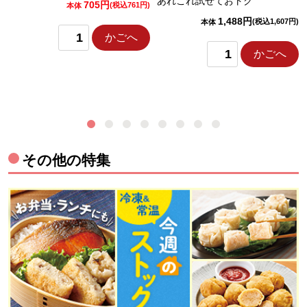
あれこれ試せておトク
705円
)
(税込761円)
本体
1,488円
(税込1,607円)
本体
かごへ
かごへ
その他の特集