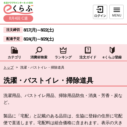
本文へジャンプする。
ページの先頭です。
ログイン
8月4回 C週
ここからサイト内共通メニューです。
サイト内共通メニューをスキップする
8/17(月)
～
8/22(土)
注文締切
8/24(月)
～
8/29(土)
配達予定
カテゴリ
消費材検索
ランキング
注文ガイド
eくらぶ登録
サイト内共通メニューここまで。
ここから現在位置です。
トップ
>
洗濯・バストイレ・掃除道具
現在位置ここまで
洗濯・バストイレ・掃除道具
洗濯用品、バストイレ用品、掃除用品防虫・消臭・芳香・炭な
ど。
製品に「宅配」と記載のある品目は、生協に登録の住所に宅配
便で直送します。宅配料は組合価格に含まれます。表示の大き