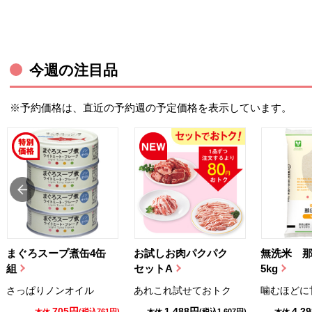
今週の注目品
※予約価格は、直近の予約週の予定価格を表示しています。
まぐろスープ煮缶4缶
お試しお肉パクパク
無洗米 
組
セットA
5kg
さっぱりノンオイル
あれこれ試せておトク
噛むほどに
705円
1,488円
4,2
(税込761円)
(税込1,607円)