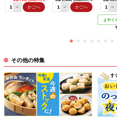
本体
本体
本体
かごへ
かごへ
よやく
その他の特集