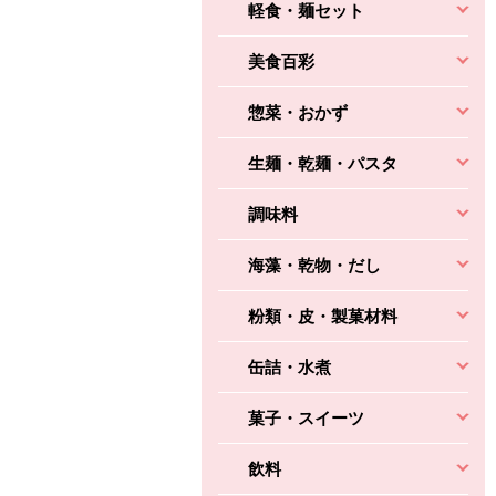
軽食・麺セット
美食百彩
惣菜・おかず
生麺・乾麺・パスタ
調味料
海藻・乾物・だし
粉類・皮・製菓材料
缶詰・水煮
菓子・スイーツ
飲料