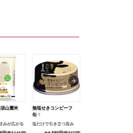
那須山麓米
無塩せきコンビーフ
ちゅるっと飲むゼリ
缶
ー（りんご...
甘みが広がる
塩だけで引き立つ旨み
国産りんご果汁を使用
98円
590円
1,114円
(税込4,642円)
(税込637円)
(税込1,203円