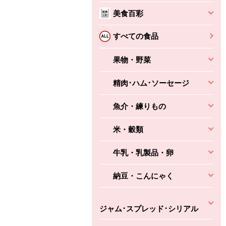
本体
かごへ
かごへ
美食百彩
かごへ
すべての食品
果物・野菜
精肉･ハム･ソーセージ
魚介・練りもの
米・穀類
牛乳・乳製品・卵
納豆・こんにゃく
ジャム･スプレッド･シリアル