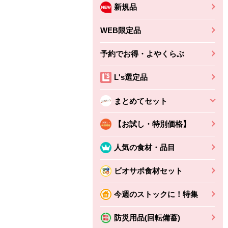
新規品
WEB限定品
予約でお得・よやくらぶ
L's選定品
まとめてセット
【お試し・特別価格】
人気の食材・品目
ビオサポ食材セット
ちょこっと揚げ（香
ね天
バルサミコ
今週のストックに！特集
ばしエビ味...
さわやか
コク深くフルーティー
えびの風味がぶわっ！
3円
2,160円
防災用品(回転備蓄)
(税込370円)
(税込2,333円)
本体
330円
(税込356円)