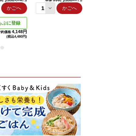
本体
本体
かごへ
かごへ
かごへ
らぶに登録
4,148円
予約価格
(税込
4,480円)