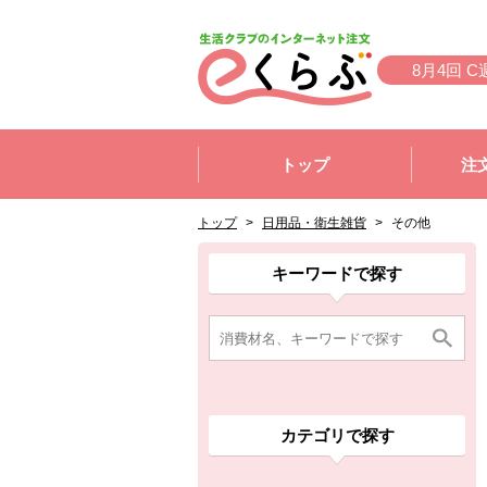
本文へジャンプする。
ページの先頭です。
8月4回 C
ここからサイト内共通メニューです。
サイト内共通メニューをスキップする
トップ
注
サイト内共通メニューここまで。
ここから現在位置です。
現在位置ここまで
トップ
>
日用品・衛生雑貨
>
その他
ここから消費材検索メニューです。
消費材検索メニューここまで。
ここから本文です。
ここから組合員向けメニューです。
組合員向けメニューここまで。
ここから本文です。
キーワードで探す
カテゴリで探す