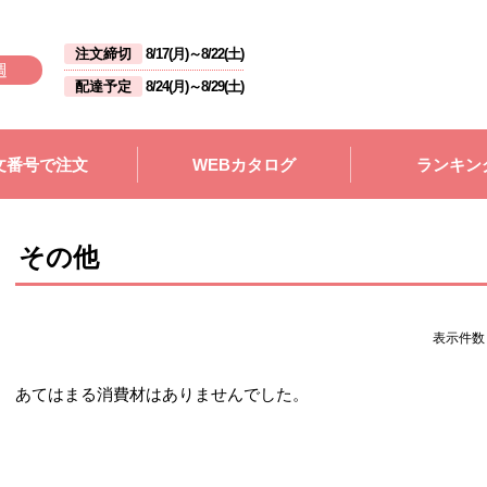
注文締切
8/17(月)
～
8/22(土)
週
配達予定
8/24(月)
～
8/29(土)
文番号で注文
WEBカタログ
ランキン
その他
表示件
あてはまる消費材はありませんでした。