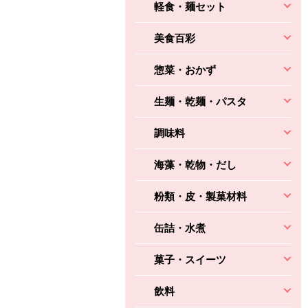
軽食・麺セット
美食百彩
惣菜・おかず
生麺・乾麺・パスタ
調味料
海藻・乾物・だし
粉類・皮・製菓材料
缶詰・水煮
菓子・スイーツ
飲料