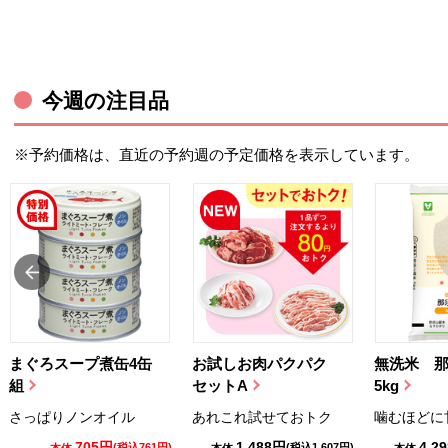
今週の注目品
※予約価格は、直近の予約週の予定価格を表示しています。
まぐろスープ煮缶4缶
お試しお肉パクパク
無洗米 
組
セットA
5kg
さっぱりノンオイル
あれこれ試せておトク
噛むほどに
705円
1,488円
4,2
(税込761円)
(税込1,607円)