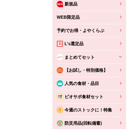
新規品
WEB限定品
予約でお得・よやくらぶ
L's選定品
まとめてセット
【お試し・特別価格】
人気の食材・品目
ビオサポ食材セット
ちょこっと揚げ（香
ね天
バルサミコ
今週のストックに！特集
ばしエビ味...
さわやか
コク深くフルーティー
えびの風味がぶわっ！
3円
2,160円
防災用品(回転備蓄)
(税込370円)
(税込2,333円)
本体
330円
(税込356円)