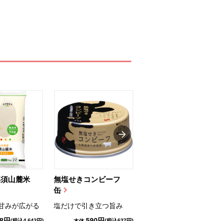
那須山麓米
無塩せきコンビーフ
ちゅるっと飲むゼリ
缶
ー（りんご...
甘みが広がる
塩だけで引き立つ旨み
国産りんご果汁を使用
98円
590円
1,114円
(税込4,642円)
(税込637円)
(税込1,203円