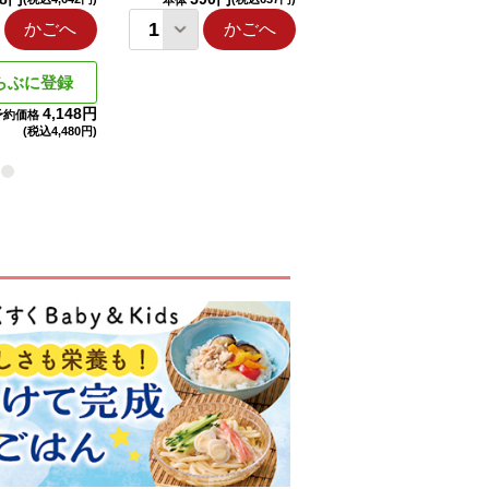
本体
本体
かごへ
かごへ
かごへ
らぶに登録
4,148円
予約価格
(税込
4,480円)