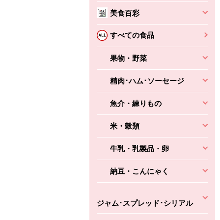
本体
かごへ
かごへ
美食百彩
かごへ
すべての食品
果物・野菜
精肉･ハム･ソーセージ
魚介・練りもの
米・穀類
牛乳・乳製品・卵
納豆・こんにゃく
ジャム･スプレッド･シリアル