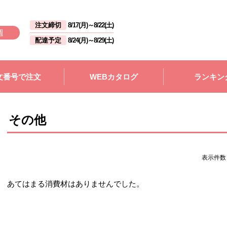
注文締切
8/17(月)
～
8/22(土)
週
配達予定
8/24(月)
～
8/29(土)
文番号で注文
WEBカタログ
ランキン
その他
表示件
あてはまる消費材はありませんでした。