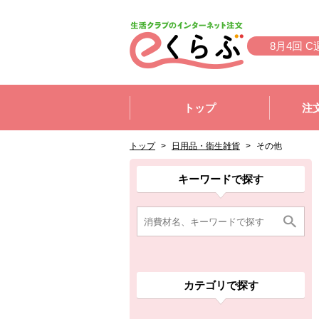
本文へジャンプする。
ページの先頭です。
8月4回 C
ここからサイト内共通メニューです。
サイト内共通メニューをスキップする
トップ
注
サイト内共通メニューここまで。
ここから現在位置です。
現在位置ここまで
トップ
>
日用品・衛生雑貨
>
その他
ここから消費材検索メニューです。
消費材検索メニューここまで。
ここから本文です。
ここから組合員向けメニューです。
組合員向けメニューここまで。
ここから本文です。
キーワードで探す
カテゴリで探す