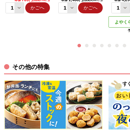
本体
本体
本体
かごへ
かごへ
よやく
その他の特集