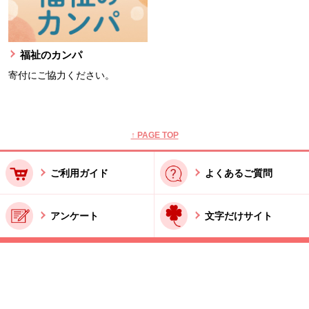
福祉のカンパ
寄付にご協力ください。
本文ここまで。
ここから共通フッターメニューです。
↑ PAGE TOP
ご利用ガイド
よくあるご質問
アンケート
文字だけサイト
ご利用規約
お問い合わせ
特商法に基づく表記
酒類販売管理者標識