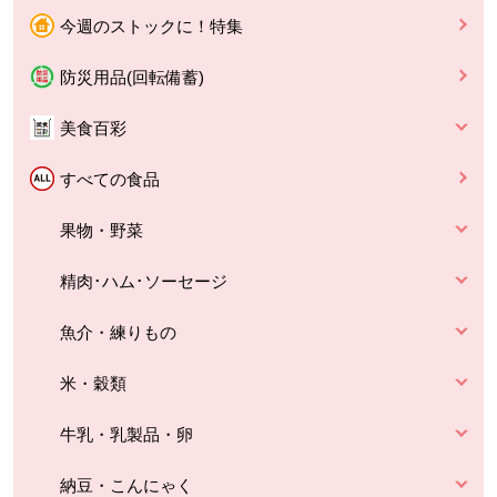
今週のストックに！特集
防災用品(回転備蓄)
美食百彩
すべての食品
果物・野菜
精肉･ハム･ソーセージ
魚介・練りもの
米・穀類
牛乳・乳製品・卵
納豆・こんにゃく