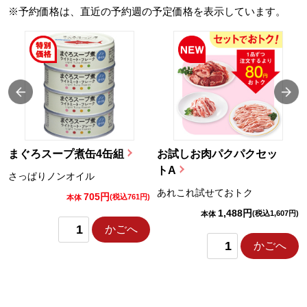
※予約価格は、直近の予約週の予定価格を表示しています。
まぐろスープ煮缶4缶組
お試しお肉パクパクセッ
トA
さっぱりノンオイル
あれこれ試せておトク
705円
)
(税込761円)
本体
1,488円
(税込1,607円)
本体
かごへ
かごへ