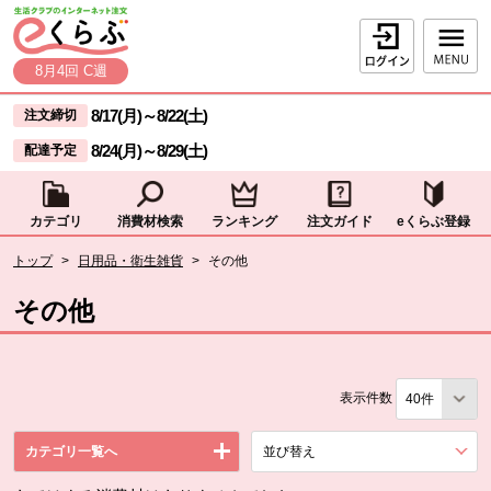
本文へジャンプする。
ページの先頭です。
ログイン
8月4回 C週
ここからサイト内共通メニューです。
サイト内共通メニューをスキップする
8/17(月)
～
8/22(土)
注文締切
8/24(月)
～
8/29(土)
配達予定
カテゴリ
消費材検索
ランキング
注文ガイド
eくらぶ登録
サイト内共通メニューここまで。
ここから現在位置です。
トップ
>
日用品・衛生雑貨
>
その他
現在位置ここまで
その他
表示件数
カテゴリ一覧へ
並び替え
を展開する。