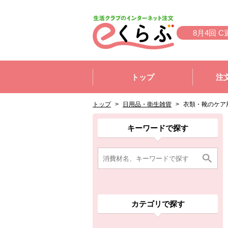
本文へジャンプする。
ページの先頭です。
8月4回 C
ここからサイト内共通メニューです。
サイト内共通メニューをスキップする
トップ
注
サイト内共通メニューここまで。
ここから現在位置です。
現在位置ここまで
トップ
>
日用品・衛生雑貨
>
衣類・靴のケア
ここから消費材検索メニューです。
消費材検索メニューここまで。
ここから本文です。
ここから組合員向けメニューです。
組合員向けメニューここまで。
ここから本文です。
キーワードで探す
カテゴリで探す