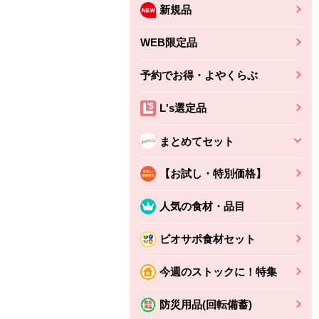
新規品
WEB限定品
予約でお得・よやくらぶ
L's選定品
まとめてセット
【お試し・特別価格】
人気の食材・品目
ビオサポ食材セット
ちょこっと揚げ（香
ね天
バルサミコ
今週のストックに！特集
ばしエビ味...
さわやか
コク深くフルーティー
えびの風味がぶわっ！
3円
2,160円
防災用品(回転備蓄)
(税込370円)
(税込2,333円)
本体
330円
(税込356円)