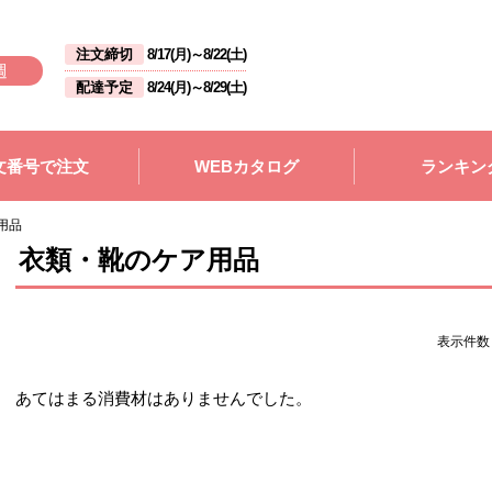
注文締切
8/17(月)
～
8/22(土)
週
配達予定
8/24(月)
～
8/29(土)
文番号で注文
WEBカタログ
ランキン
用品
衣類・靴のケア用品
表示件
あてはまる消費材はありませんでした。