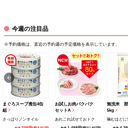
今週の注目品
※予約価格は、直近の予約週の予定価格を表示しています。
まぐろスープ煮缶4缶
お試しお肉パクパク
無洗米 
組
セットA
5kg
さっぱりノンオイル
あれこれ試せておトク
噛むほどに
705円
1,488円
4,2
(税込761円)
(税込1,607円)