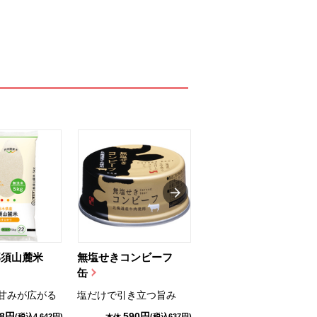
那須山麓米
無塩せきコンビーフ
ちゅるっと飲むゼリ
缶
ー（りんご...
甘みが広がる
塩だけで引き立つ旨み
国産りんご果汁を使用
98円
590円
1,114円
(税込4,642円)
(税込637円)
(税込1,203円