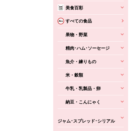
本体
かごへ
かごへ
美食百彩
かごへ
すべての食品
果物・野菜
精肉･ハム･ソーセージ
魚介・練りもの
米・穀類
牛乳・乳製品・卵
納豆・こんにゃく
ジャム･スプレッド･シリアル