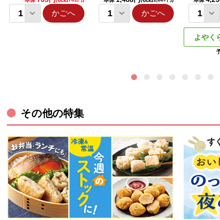
本体
本体
本体
かごへ
かごへ
よやく
その他の特集