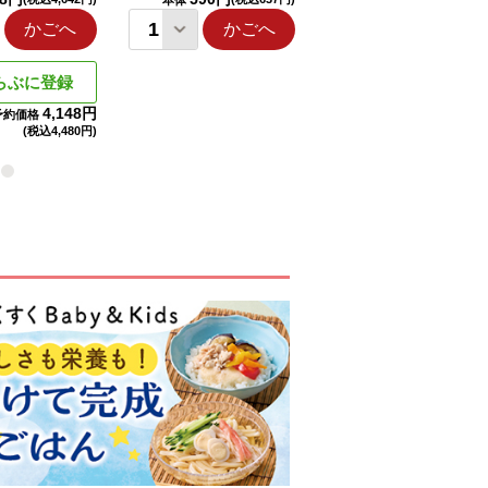
本体
本体
かごへ
かごへ
かごへ
らぶに登録
4,148円
予約価格
(税込
4,480円)