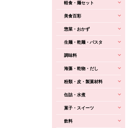
軽食・麺セット
美食百彩
惣菜・おかず
生麺・乾麺・パスタ
調味料
海藻・乾物・だし
粉類・皮・製菓材料
缶詰・水煮
菓子・スイーツ
飲料