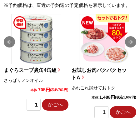
※予約価格は、直近の予約週の予定価格を表示しています。
まぐろスープ煮缶4缶組
お試しお肉パクパクセッ
トA
さっぱりノンオイル
あれこれ試せておトク
705円
)
(税込761円)
本体
1,488円
(税込1,607円)
本体
かごへ
かごへ