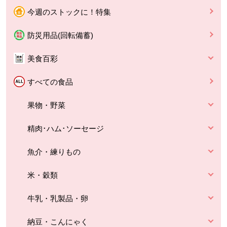
今週のストックに！特集
防災用品(回転備蓄)
美食百彩
すべての食品
果物・野菜
精肉･ハム･ソーセージ
魚介・練りもの
米・穀類
牛乳・乳製品・卵
納豆・こんにゃく