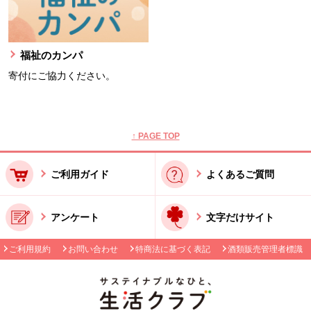
福祉のカンパ
寄付にご協力ください。
本文ここまで。
ここから共通フッターメニューです。
↑ PAGE TOP
ご利用ガイド
よくあるご質問
アンケート
文字だけサイト
ご利用規約
お問い合わせ
特商法に基づく表記
酒類販売管理者標識