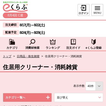
本文へジャンプする。
ページの先頭です。
ログイン
8月4回 C週
ここからサイト内共通メニューです。
サイト内共通メニューをスキップする
8/17(月)
～
8/22(土)
注文締切
8/24(月)
～
8/29(土)
配達予定
カテゴリ
消費材検索
ランキング
注文ガイド
eくらぶ登録
サイト内共通メニューここまで。
ここから現在位置です。
トップ
>
日用品・衛生雑貨
>
住居用クリーナー・消耗雑貨
現在位置ここまで
住居用クリーナー・消耗雑貨
表示件数
カテゴリ一覧へ
並び替え
を展開する。