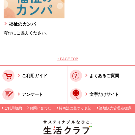
福祉のカンパ
寄付にご協力ください。
本文ここまで。
ここから共通フッターメニューです。
↑ PAGE TOP
ご利用ガイド
よくあるご質問
アンケート
文字だけサイト
ご利用規約
お問い合わせ
特商法に基づく表記
酒類販売管理者標識