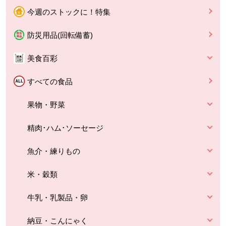
今週のストックに！特集
防災用品(回転備蓄)
美食百彩
すべての食品
果物・野菜
精肉･ハム･ソーセージ
魚介・練りもの
米・穀類
牛乳・乳製品・卵
納豆・こんにゃく