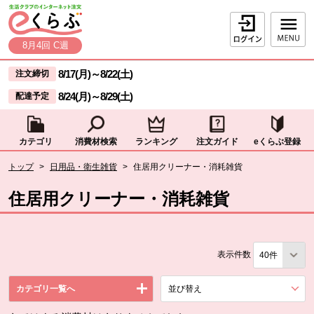
本文へジャンプする。
ページの先頭です。
ログイン
8月4回 C週
ここからサイト内共通メニューです。
サイト内共通メニューをスキップする
8/17(月)
～
8/22(土)
注文締切
8/24(月)
～
8/29(土)
配達予定
カテゴリ
消費材検索
ランキング
注文ガイド
eくらぶ登録
サイト内共通メニューここまで。
ここから現在位置です。
トップ
>
日用品・衛生雑貨
>
住居用クリーナー・消耗雑貨
現在位置ここまで
住居用クリーナー・消耗雑貨
表示件数
カテゴリ一覧へ
並び替え
を展開する。