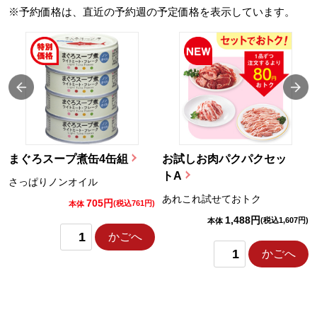
※予約価格は、直近の予約週の予定価格を表示しています。
まぐろスープ煮缶4缶組
お試しお肉パクパクセッ
トA
さっぱりノンオイル
あれこれ試せておトク
705円
)
(税込761円)
本体
1,488円
(税込1,607円)
本体
かごへ
かごへ