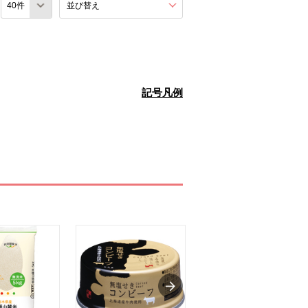
数
並び替え
を展開する。
記号凡例