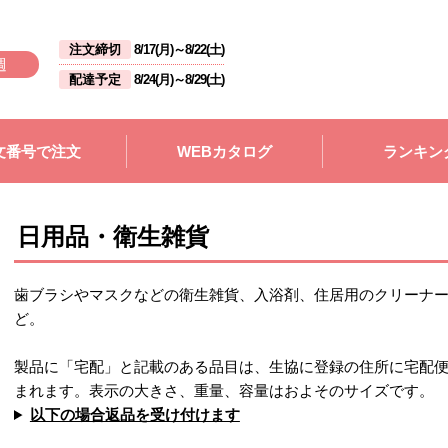
注文締切
8/17(月)
～
8/22(土)
週
配達予定
8/24(月)
～
8/29(土)
文番号で注文
WEBカタログ
ランキン
日用品・衛生雑貨
歯ブラシやマスクなどの衛生雑貨、入浴剤、住居用のクリーナ
ど。
製品に「宅配」と記載のある品目は、生協に登録の住所に宅配
まれます。表示の大きさ、重量、容量はおよそのサイズです。
以下の場合返品を受け付けます