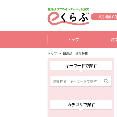
本文へジャンプする。
ページの先頭です。
8月4回 C
ここからサイト内共通メニューです。
サイト内共通メニューをスキップする
トップ
注
サイト内共通メニューここまで。
ここから現在位置です。
現在位置ここまで
トップ
>
日用品・衛生雑貨
ここから消費材検索メニューです。
消費材検索メニューここまで。
ここから本文です。
ここから組合員向けメニューです。
組合員向けメニューここまで。
ここから本文です。
キーワードで探す
カテゴリで探す