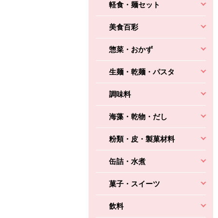
軽食・麺セット
美食百彩
惣菜・おかず
生麺・乾麺・パスタ
調味料
海藻・乾物・だし
粉類・皮・製菓材料
缶詰・水煮
菓子・スイーツ
飲料