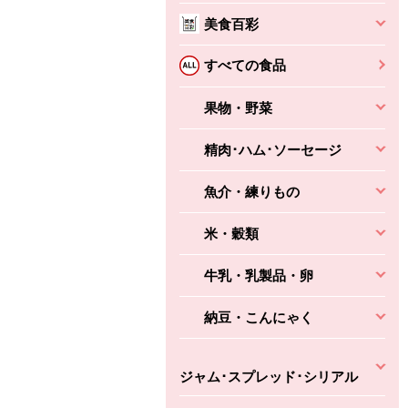
美食百彩
ちょこっと揚げ（香
ね天
バルサミコ
すべての食品
ばしエビ味...
さわやか
コク深くフルーティー
えびの風味がぶわっ！
果物・野菜
3円
2,160円
(税込370円)
(税込2,333円)
本体
330円
(税込356円)
本体
かごへ
かごへ
精肉･ハム･ソーセージ
かごへ
魚介・練りもの
米・穀類
牛乳・乳製品・卵
納豆・こんにゃく
ジャム･スプレッド･シリアル