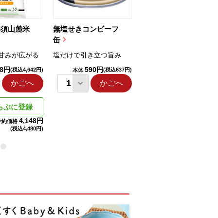
那須山麓米
無塩せきコンビーフ
ちゅるっと飲むゼリ
缶
ー（りんご...
甘みが広がる
塩だけで引き立つ旨み
国産りんご果汁を使用
98円
590円
1,114円
(税込4,642円)
(税込637円)
(税込1,203円
本体
本体
かごへ
かごへ
かごへ
らぶに登録
4,148円
予約価格
(税込
4,480円)