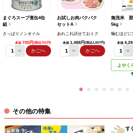
まぐろスープ煮缶4缶
お試しお肉パクパク
無洗米 
組
セットA
5kg
さっぱりノンオイル
あれこれ試せておトク
噛むほどに
705円
1,488円
4,2
(税込761円)
(税込1,607円)
本体
本体
本体
かごへ
かごへ
よやく
その他の特集