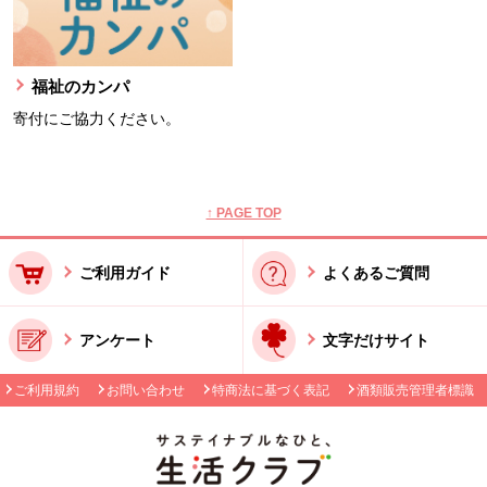
福祉のカンパ
寄付にご協力ください。
本文ここまで。
ここから共通フッターメニューです。
↑ PAGE TOP
ご利用ガイド
よくあるご質問
アンケート
文字だけサイト
ご利用規約
お問い合わせ
特商法に基づく表記
酒類販売管理者標識