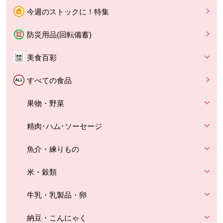
今週のストックに！特集
防災用品(回転備蓄)
美食百彩
すべての食品
果物・野菜
精肉･ハム･ソーセージ
魚介・練りもの
米・穀類
牛乳・乳製品・卵
納豆・こんにゃく