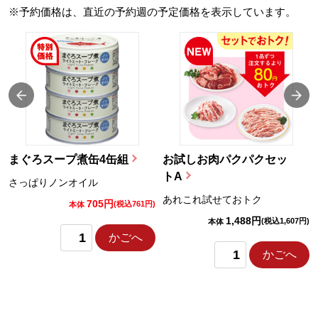
※予約価格は、直近の予約週の予定価格を表示しています。
まぐろスープ煮缶4缶組
お試しお肉パクパクセッ
トA
さっぱりノンオイル
あれこれ試せておトク
705円
)
(税込761円)
本体
1,488円
(税込1,607円)
本体
かごへ
かごへ