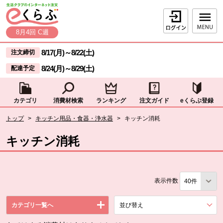
本文へジャンプする。
ページの先頭です。
ログイン
8月4回 C週
ここからサイト内共通メニューです。
サイト内共通メニューをスキップする
8/17(月)
～
8/22(土)
注文締切
8/24(月)
～
8/29(土)
配達予定
カテゴリ
消費材検索
ランキング
注文ガイド
eくらぶ登録
サイト内共通メニューここまで。
ここから現在位置です。
トップ
>
キッチン用品・食器・浄水器
>
キッチン消耗
現在位置ここまで
キッチン消耗
表示件数
カテゴリ一覧へ
並び替え
を展開する。