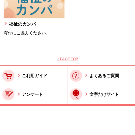
福祉のカンパ
寄付にご協力ください。
本文ここまで。
ここから共通フッターメニューです。
↑ PAGE TOP
ご利用ガイド
よくあるご質問
アンケート
文字だけサイト
ご利用規約
お問い合わせ
特商法に基づく表記
酒類販売管理者標識