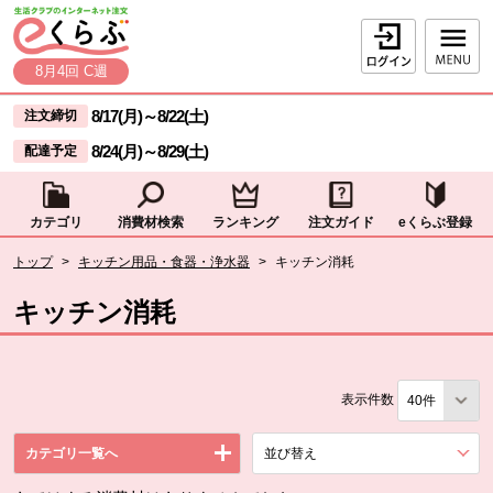
本文へジャンプする。
ページの先頭です。
ログイン
8月4回 C週
ここからサイト内共通メニューです。
サイト内共通メニューをスキップする
8/17(月)
～
8/22(土)
注文締切
8/24(月)
～
8/29(土)
配達予定
カテゴリ
消費材検索
ランキング
注文ガイド
eくらぶ登録
サイト内共通メニューここまで。
ここから現在位置です。
トップ
>
キッチン用品・食器・浄水器
>
キッチン消耗
現在位置ここまで
キッチン消耗
表示件数
カテゴリ一覧へ
並び替え
を展開する。