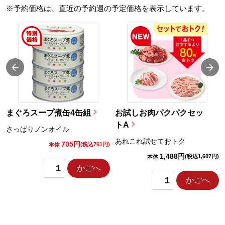
※予約価格は、直近の予約週の予定価格を表示しています。
まぐろスープ煮缶4缶組
お試しお肉パクパクセッ
トA
さっぱりノンオイル
あれこれ試せておトク
705円
)
(税込761円)
本体
1,488円
(税込1,607円)
本体
かごへ
かごへ