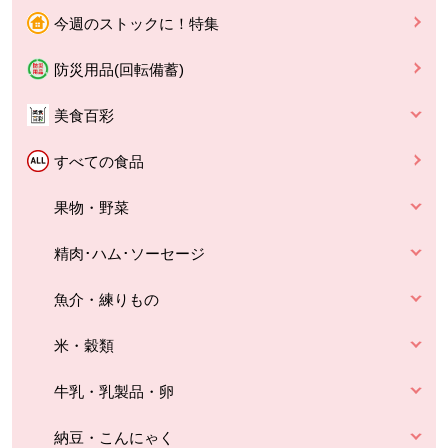
今週のストックに！特集
防災用品(回転備蓄)
美食百彩
すべての食品
果物・野菜
精肉･ハム･ソーセージ
魚介・練りもの
米・穀類
牛乳・乳製品・卵
納豆・こんにゃく