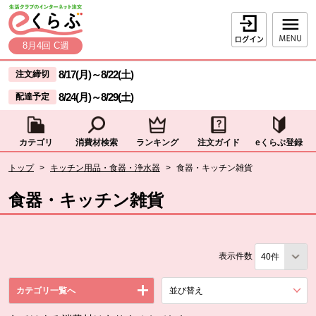
本文へジャンプする。
ページの先頭です。
ログイン
8月4回 C週
ここからサイト内共通メニューです。
サイト内共通メニューをスキップする
8/17(月)
～
8/22(土)
注文締切
8/24(月)
～
8/29(土)
配達予定
カテゴリ
消費材検索
ランキング
注文ガイド
eくらぶ登録
サイト内共通メニューここまで。
ここから現在位置です。
トップ
>
キッチン用品・食器・浄水器
>
食器・キッチン雑貨
現在位置ここまで
食器・キッチン雑貨
表示件数
カテゴリ一覧へ
並び替え
を展開する。