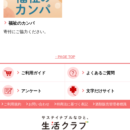
福祉のカンパ
寄付にご協力ください。
本文ここまで。
ここから共通フッターメニューです。
↑ PAGE TOP
ご利用ガイド
よくあるご質問
アンケート
文字だけサイト
ご利用規約
お問い合わせ
特商法に基づく表記
酒類販売管理者標識