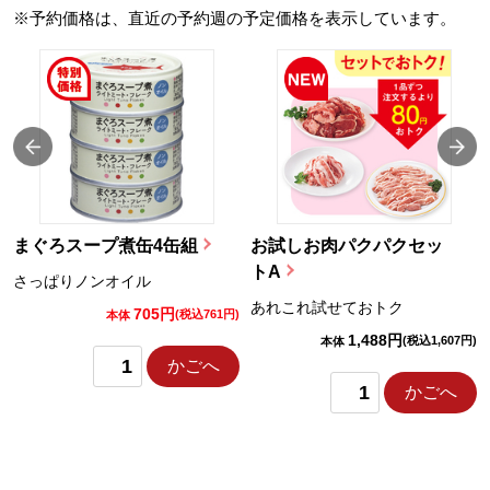
※予約価格は、直近の予約週の予定価格を表示しています。
まぐろスープ煮缶4缶組
お試しお肉パクパクセッ
トA
さっぱりノンオイル
あれこれ試せておトク
705円
)
(税込761円)
本体
1,488円
(税込1,607円)
本体
かごへ
かごへ