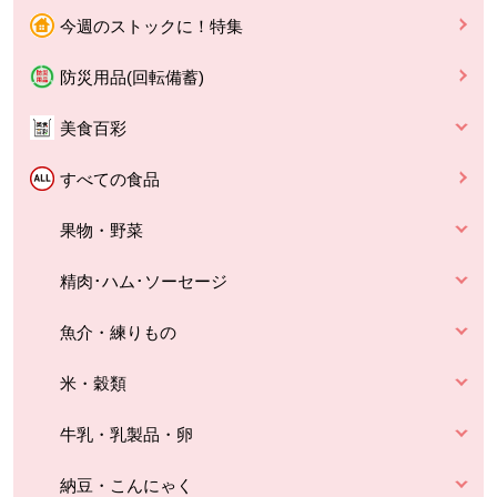
今週のストックに！特集
防災用品(回転備蓄)
美食百彩
すべての食品
果物・野菜
精肉･ハム･ソーセージ
魚介・練りもの
米・穀類
牛乳・乳製品・卵
納豆・こんにゃく