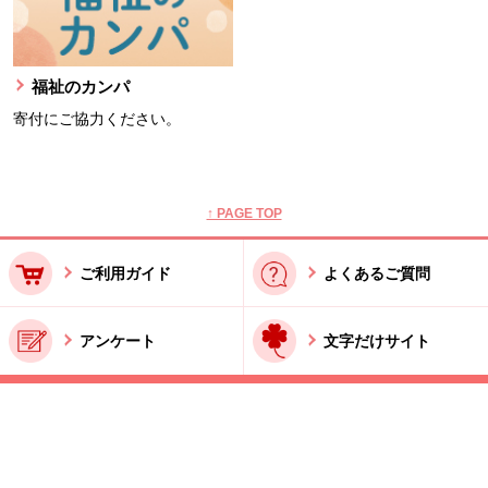
福祉のカンパ
寄付にご協力ください。
本文ここまで。
ここから共通フッターメニューです。
↑ PAGE TOP
ご利用ガイド
よくあるご質問
アンケート
文字だけサイト
ご利用規約
お問い合わせ
特商法に基づく表記
酒類販売管理者標識