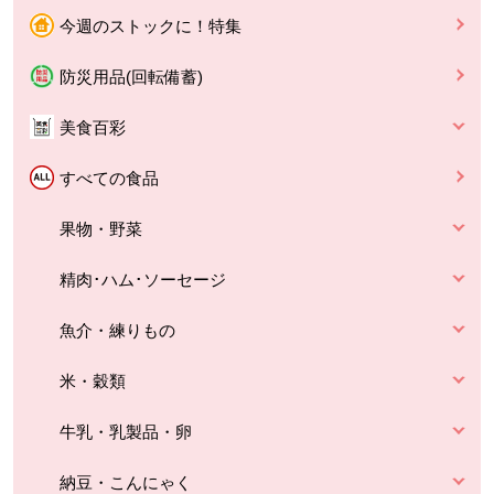
今週のストックに！特集
防災用品(回転備蓄)
美食百彩
すべての食品
果物・野菜
精肉･ハム･ソーセージ
魚介・練りもの
米・穀類
牛乳・乳製品・卵
納豆・こんにゃく