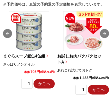
※予約価格は、直近の予約週の予定価格を表示しています。
まぐろスープ煮缶4缶組
お試しお肉パクパクセッ
トA
さっぱりノンオイル
あれこれ試せておトク
705円
)
(税込761円)
本体
1,488円
(税込1,607円)
本体
かごへ
かごへ