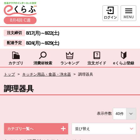
本文へジャンプする。
ページの先頭です。
ログイン
8月4回 C週
ここからサイト内共通メニューです。
サイト内共通メニューをスキップする
8/17(月)
～
8/22(土)
注文締切
8/24(月)
～
8/29(土)
配達予定
カテゴリ
消費材検索
ランキング
注文ガイド
eくらぶ登録
サイト内共通メニューここまで。
ここから現在位置です。
トップ
>
キッチン用品・食器・浄水器
>
調理器具
現在位置ここまで
調理器具
表示件数
カテゴリ一覧へ
並び替え
を展開する。