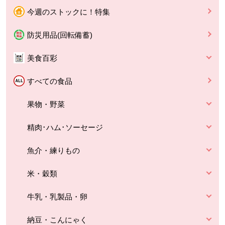
今週のストックに！特集
防災用品(回転備蓄)
美食百彩
すべての食品
果物・野菜
精肉･ハム･ソーセージ
魚介・練りもの
米・穀類
牛乳・乳製品・卵
納豆・こんにゃく