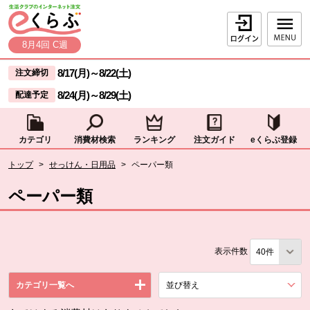
本文へジャンプする。
ページの先頭です。
ログイン
8月4回 C週
ここからサイト内共通メニューです。
サイト内共通メニューをスキップする
8/17(月)
～
8/22(土)
注文締切
8/24(月)
～
8/29(土)
配達予定
カテゴリ
消費材検索
ランキング
注文ガイド
eくらぶ登録
サイト内共通メニューここまで。
ここから現在位置です。
トップ
>
せっけん・日用品
>
ペーパー類
現在位置ここまで
ペーパー類
表示件数
カテゴリ一覧へ
並び替え
を展開する。