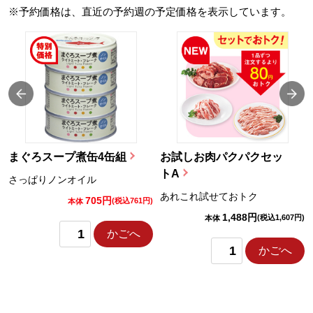
※予約価格は、直近の予約週の予定価格を表示しています。
まぐろスープ煮缶4缶組
お試しお肉パクパクセッ
トA
さっぱりノンオイル
あれこれ試せておトク
705円
)
(税込761円)
本体
1,488円
(税込1,607円)
本体
かごへ
かごへ