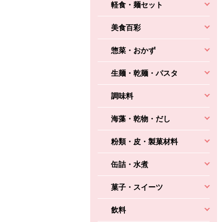
軽食・麺セット
美食百彩
惣菜・おかず
生麺・乾麺・パスタ
調味料
海藻・乾物・だし
粉類・皮・製菓材料
缶詰・水煮
菓子・スイーツ
飲料