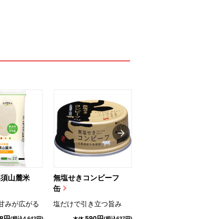
那須山麓米
無塩せきコンビーフ
ちゅるっと飲むゼリ
缶
ー（りんご...
甘みが広がる
塩だけで引き立つ旨み
国産りんご果汁を使用
98円
590円
1,114円
(税込4,642円)
(税込637円)
(税込1,203円