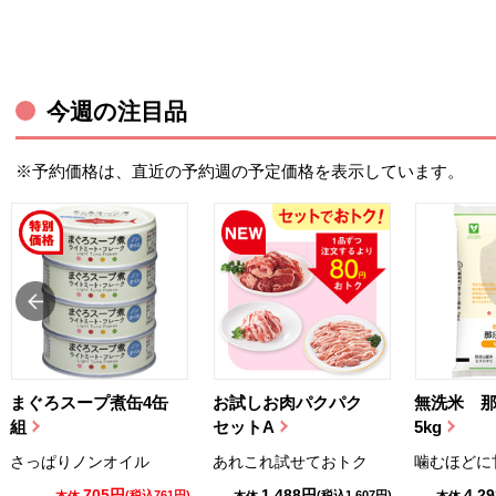
今週の注目品
※予約価格は、直近の予約週の予定価格を表示しています。
まぐろスープ煮缶4缶
お試しお肉パクパク
無洗米 
組
セットA
5kg
さっぱりノンオイル
あれこれ試せておトク
噛むほどに
705円
1,488円
4,2
(税込761円)
(税込1,607円)