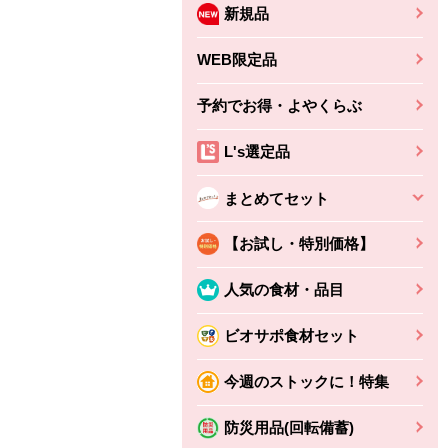
新規品
WEB限定品
予約でお得・よやくらぶ
L's選定品
まとめてセット
【お試し・特別価格】
人気の食材・品目
ビオサポ食材セット
ちょこっと揚げ（香
ね天
バルサミコ
今週のストックに！特集
ばしエビ味...
さわやか
コク深くフルーティー
えびの風味がぶわっ！
3円
2,160円
防災用品(回転備蓄)
(税込370円)
(税込2,333円)
本体
330円
(税込356円)