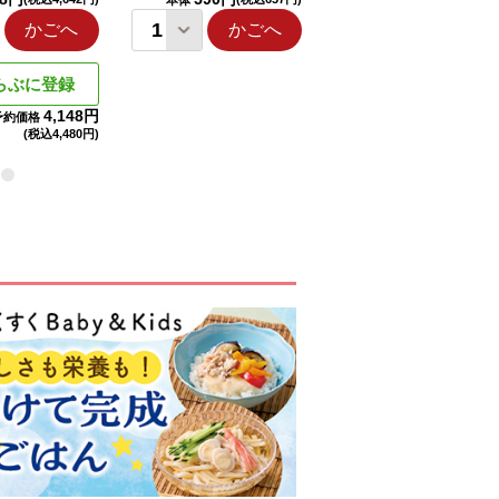
本体
本体
かごへ
かごへ
かごへ
らぶに登録
4,148円
予約価格
(税込
4,480円)