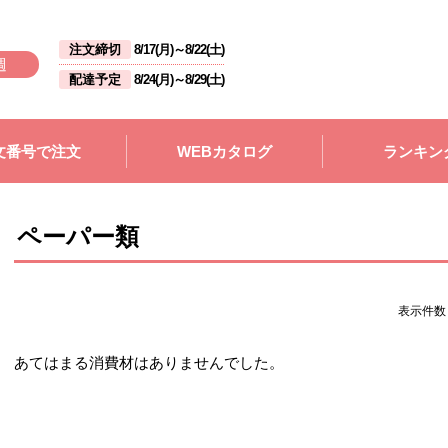
注文締切
8/17(月)
～
8/22(土)
週
配達予定
8/24(月)
～
8/29(土)
文番号で注文
WEBカタログ
ランキン
ペーパー類
表示件
あてはまる消費材はありませんでした。