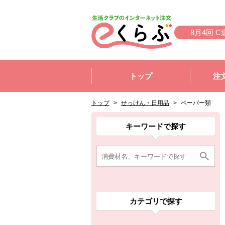
本文へジャンプする。
ページの先頭です。
8月4回 C
ここからサイト内共通メニューです。
サイト内共通メニューをスキップする
トップ
注
サイト内共通メニューここまで。
ここから現在位置です。
現在位置ここまで
トップ
>
せっけん・日用品
>
ペーパー類
ここから消費材検索メニューです。
消費材検索メニューここまで。
ここから本文です。
ここから組合員向けメニューです。
組合員向けメニューここまで。
ここから本文です。
キーワードで探す
カテゴリで探す