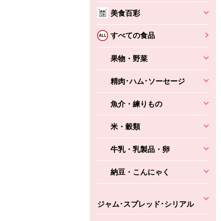
本体
かごへ
かごへ
美食百彩
かごへ
すべての食品
果物・野菜
精肉･ハム･ソーセージ
魚介・練りもの
米・穀類
牛乳・乳製品・卵
納豆・こんにゃく
ジャム･スプレッド･シリアル