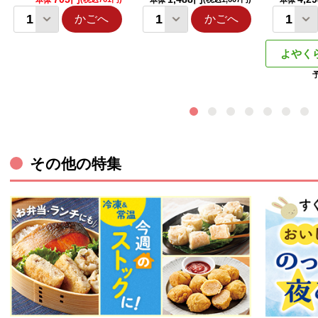
本体
本体
本体
かごへ
かごへ
よやく
その他の特集