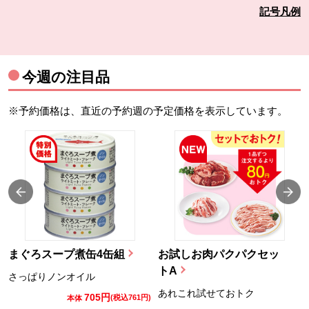
記号凡例
今週の注目品
※予約価格は、直近の予約週の予定価格を表示しています。
まぐろスープ煮缶4缶組
お試しお肉パクパクセッ
トA
さっぱりノンオイル
あれこれ試せておトク
705円
)
(税込761円)
本体