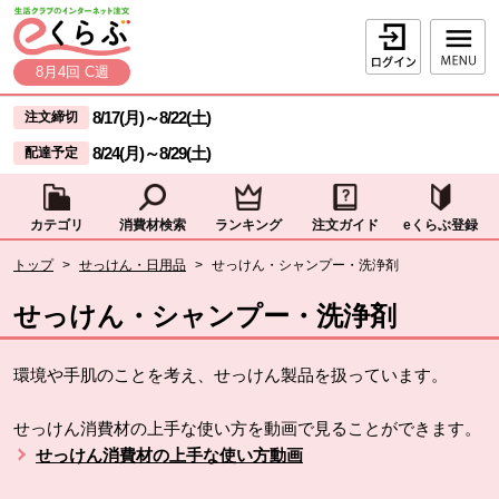
本文へジャンプする。
ページの先頭です。
ログイン
8月4回 C週
ここからサイト内共通メニューです。
サイト内共通メニューをスキップする
8/17(月)
～
8/22(土)
注文締切
8/24(月)
～
8/29(土)
配達予定
カテゴリ
消費材検索
ランキング
注文ガイド
eくらぶ登録
サイト内共通メニューここまで。
ここから現在位置です。
トップ
>
せっけん・日用品
>
せっけん・シャンプー・洗浄剤
現在位置ここまで
せっけん・シャンプー・洗浄剤
環境や手肌のことを考え、せっけん製品を扱っています。
せっけん消費材の上手な使い方を動画で見ることができます。
せっけん消費材の上手な使い方動画