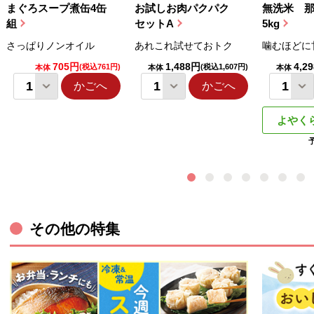
まぐろスープ煮缶4缶
お試しお肉パクパク
無洗米 
組
セットA
5kg
さっぱりノンオイル
あれこれ試せておトク
噛むほどに
705円
1,488円
4,2
(税込761円)
(税込1,607円)
本体
本体
本体
かごへ
かごへ
よやく
その他の特集