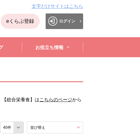
文字だけサイトはこちら
eくらぶ登録
ログイン
グ
お役立ち情報
。【総合栄養食】は
こちらのページ
から
数
並び替え
を展開する。