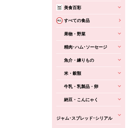
ちょこっと揚げ（香
ね天
バルサミコ
美食百彩
ばしエビ味...
さわやか
コク深くフルーティー
えびの風味がぶわっ！
すべての食品
3円
2,160円
(税込370円)
(税込2,333円)
本体
330円
(税込356円)
本体
かごへ
かごへ
果物・野菜
かごへ
精肉･ハム･ソーセージ
魚介・練りもの
米・穀類
牛乳・乳製品・卵
納豆・こんにゃく
ジャム･スプレッド･シリアル