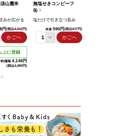
那須山麓米
無塩せきコンビーフ
ちゅるっと飲むゼリ
缶
ー（りんご...
甘みが広がる
塩だけで引き立つ旨み
国産りんご果汁を使用
98円
590円
1,114円
(税込4,642円)
(税込637円)
(税込1,203円
本体
本体
かごへ
かごへ
かごへ
らぶに登録
4,148円
予約価格
(税込
4,480円)