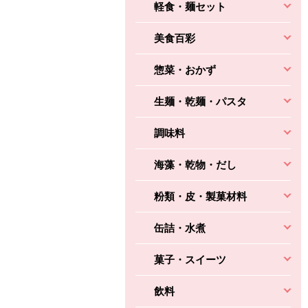
軽食・麺セット
美食百彩
惣菜・おかず
生麺・乾麺・パスタ
調味料
海藻・乾物・だし
粉類・皮・製菓材料
缶詰・水煮
菓子・スイーツ
飲料