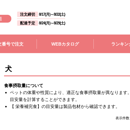
注文締切
8/17(月)
～
8/22(土)
週
配達予定
8/24(月)
～
8/29(土)
文番号で注文
WEBカタログ
ランキン
犬
食事摂取量について
ペットの体重や性質により、適正な食事摂取量が異なります
目安量を計算することができます。
【 栄養補完食】の目安量は製品包材から確認できます。
表示件