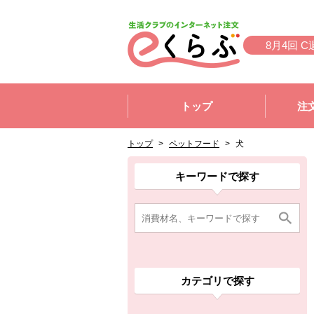
本文へジャンプする。
ページの先頭です。
8月4回 C
ここからサイト内共通メニューです。
サイト内共通メニューをスキップする
トップ
注
サイト内共通メニューここまで。
ここから現在位置です。
現在位置ここまで
トップ
>
ペットフード
>
犬
ここから消費材検索メニューです。
消費材検索メニューここまで。
ここから本文です。
ここから組合員向けメニューです。
組合員向けメニューここまで。
ここから本文です。
キーワードで探す
カテゴリで探す