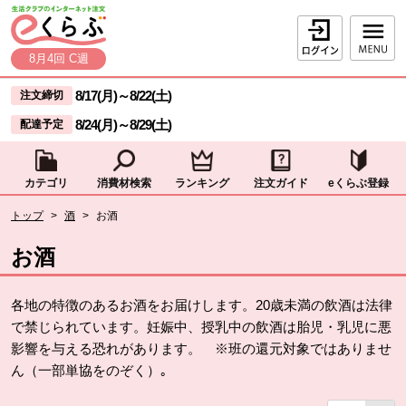
本文へジャンプする。
ページの先頭です。
ログイン
8月4回 C週
ここからサイト内共通メニューです。
サイト内共通メニューをスキップする
8/17(月)
～
8/22(土)
注文締切
8/24(月)
～
8/29(土)
配達予定
カテゴリ
消費材検索
ランキング
注文ガイド
eくらぶ登録
サイト内共通メニューここまで。
ここから現在位置です。
トップ
>
酒
>
お酒
現在位置ここまで
お酒
各地の特徴のあるお酒をお届けします。20歳未満の飲酒は法律
で禁じられています。妊娠中、授乳中の飲酒は胎児・乳児に悪
影響を与える恐れがあります。 ※班の還元対象ではありませ
ん（一部単協をのぞく）｡