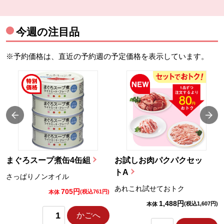
今週の注目品
※予約価格は、直近の予約週の予定価格を表示しています。
まぐろスープ煮缶4缶組
お試しお肉パクパクセッ
トA
さっぱりノンオイル
あれこれ試せておトク
705円
)
(税込761円)
本体
1,488円
(税込1,607円)
本体
かごへ