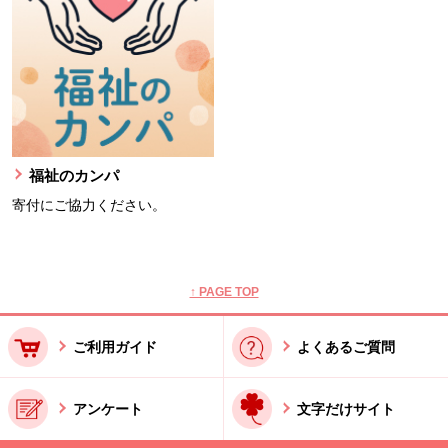
福祉のカンパ
寄付にご協力ください。
本文ここまで。
ここから共通フッターメニューです。
↑ PAGE TOP
ご利用ガイド
よくあるご質問
アンケート
文字だけサイト