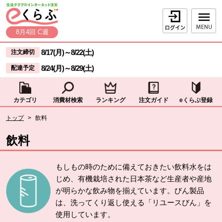
本文へジャンプする。
ページの先頭です。
ログイン
8月4回 C週
ここからサイト内共通メニューです。
サイト内共通メニューをスキップする
8/17(月)
～
8/22(土)
注文締切
8/24(月)
～
8/29(土)
配達予定
カテゴリ
消費材検索
ランキング
注文ガイド
eくらぶ登録
サイト内共通メニューここまで。
ここから現在位置です。
トップ
>
飲料
現在位置ここまで
飲料
もしもの時のために備えておきたい飲料水をは
じめ、有機栽培された日本茶など生産者や産地
が明らかな飲み物を揃えています。びん製品
は、洗ってくり返し使える「リユースびん」を
使用しています。