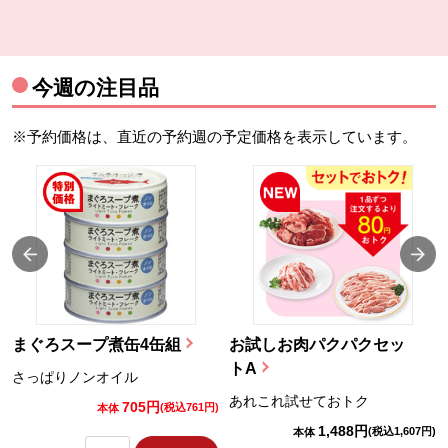
今週の注目品
※予約価格は、直近の予約週の予定価格を表示しています。
まぐろスープ煮缶4缶組
お試しお肉パクパクセッ
トA
さっぱりノンオイル
あれこれ試せておトク
705円
)
(税込761円)
本体
1,488円
(税込1,607円)
本体