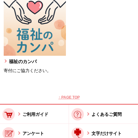
福祉のカンパ
寄付にご協力ください。
本文ここまで。
ここから共通フッターメニューです。
↑ PAGE TOP
ご利用ガイド
よくあるご質問
アンケート
文字だけサイト