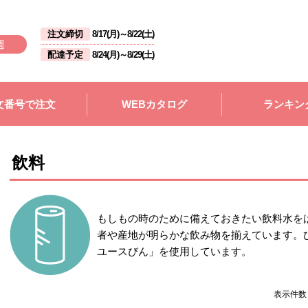
注文締切
8/17(月)
～
8/22(土)
週
配達予定
8/24(月)
～
8/29(土)
文番号で注文
WEBカタログ
ランキン
飲料
もしもの時のために備えておきたい飲料水を
者や産地が明らかな飲み物を揃えています。
ユースびん」を使用しています。
表示件