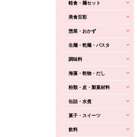
軽食・麺セット
美食百彩
惣菜・おかず
生麺・乾麺・パスタ
調味料
海藻・乾物・だし
粉類・皮・製菓材料
缶詰・水煮
菓子・スイーツ
飲料