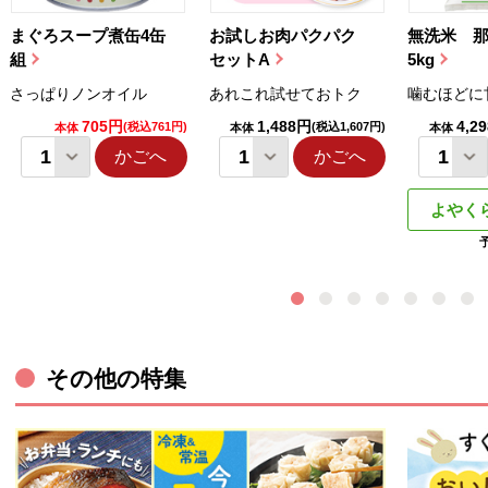
まぐろスープ煮缶4缶
お試しお肉パクパク
無洗米 
組
セットA
5kg
さっぱりノンオイル
あれこれ試せておトク
噛むほどに
705円
1,488円
4,2
(税込761円)
(税込1,607円)
本体
本体
本体
かごへ
かごへ
よやく
その他の特集