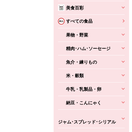
美食百彩
ちょこっと揚げ（香
ね天
バルサミコ
ばしエビ味...
さわやか
コク深くフルーティー
すべての食品
えびの風味がぶわっ！
3円
2,160円
(税込370円)
(税込2,333円)
本体
330円
果物・野菜
(税込356円)
本体
かごへ
かごへ
かごへ
精肉･ハム･ソーセージ
魚介・練りもの
米・穀類
牛乳・乳製品・卵
納豆・こんにゃく
ジャム･スプレッド･シリアル