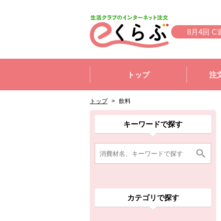
本文へジャンプする。
ページの先頭です。
8月4回 C
ここからサイト内共通メニューです。
サイト内共通メニューをスキップする
トップ
注
サイト内共通メニューここまで。
ここから現在位置です。
現在位置ここまで
トップ
>
飲料
ここから消費材検索メニューです。
消費材検索メニューここまで。
ここから本文です。
ここから組合員向けメニューです。
組合員向けメニューここまで。
ここから本文です。
キーワードで探す
カテゴリで探す