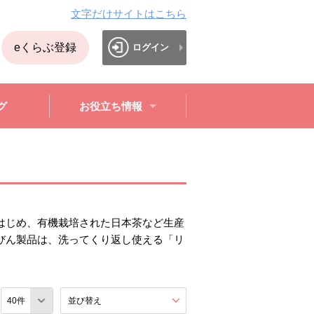
文字だけサイトはこちら
eくらぶ登録
ログイン
グ
お役立ち情報
はじめ、有機栽培された日本茶など生産
びん製品は、洗ってくり返し使える「リ
数
並び替え
を展開する。