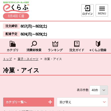
本文へジャンプする。
ページの先頭です。
ログイン
8月4回 C週
ここからサイト内共通メニューです。
サイト内共通メニューをスキップする
8/17(月)
～
8/22(土)
注文締切
8/24(月)
～
8/29(土)
配達予定
カテゴリ
消費材検索
ランキング
注文ガイド
eくらぶ登録
サイト内共通メニューここまで。
ここから現在位置です。
トップ
>
菓子・スイーツ
>
冷菓・アイス
現在位置ここまで
冷菓・アイス
表示件数
カテゴリ一覧へ
並び替え
を展開する。