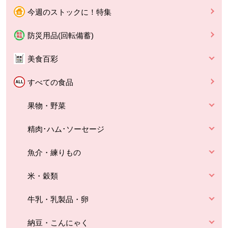
今週のストックに！特集
防災用品(回転備蓄)
美食百彩
すべての食品
果物・野菜
精肉･ハム･ソーセージ
魚介・練りもの
米・穀類
牛乳・乳製品・卵
納豆・こんにゃく