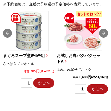
※予約価格は、直近の予約週の予定価格を表示しています。
まぐろスープ煮缶4缶組
お試しお肉パクパクセッ
トA
さっぱりノンオイル
あれこれ試せておトク
705円
)
(税込761円)
本体
1,488円
(税込1,607円)
本体
かごへ
かごへ