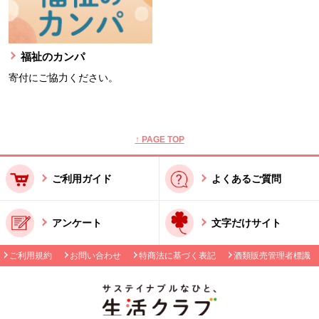
福祉のカンパ
寄付にご協力ください。
本文ここまで。
ここから共通フッターメニューです。
↑ PAGE TOP
ご利用ガイド
よくあるご質問
アンケート
文字だけサイト
ご利用規約
お問い合わせ
特商法に基づく表記
酒類販売管理者標識