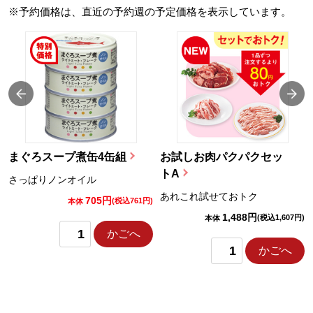
※予約価格は、直近の予約週の予定価格を表示しています。
まぐろスープ煮缶4缶組
お試しお肉パクパクセッ
トA
さっぱりノンオイル
あれこれ試せておトク
705円
)
(税込761円)
本体
1,488円
(税込1,607円)
本体
かごへ
かごへ