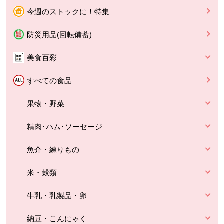
今週のストックに！特集
防災用品(回転備蓄)
美食百彩
すべての食品
果物・野菜
精肉･ハム･ソーセージ
魚介・練りもの
米・穀類
牛乳・乳製品・卵
納豆・こんにゃく