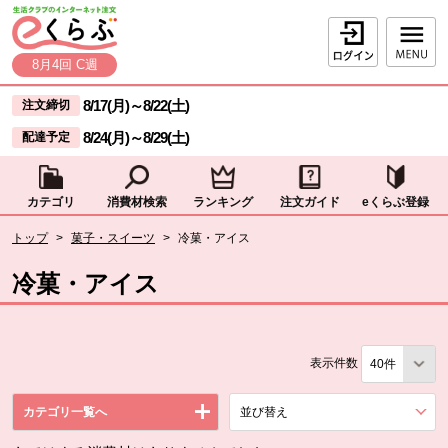
本文へジャンプする。
ページの先頭です。
ログイン
8月4回 C週
ここからサイト内共通メニューです。
サイト内共通メニューをスキップする
8/17(月)
～
8/22(土)
注文締切
8/24(月)
～
8/29(土)
配達予定
カテゴリ
消費材検索
ランキング
注文ガイド
eくらぶ登録
サイト内共通メニューここまで。
ここから現在位置です。
トップ
>
菓子・スイーツ
>
冷菓・アイス
現在位置ここまで
冷菓・アイス
表示件数
カテゴリ一覧へ
並び替え
を展開する。