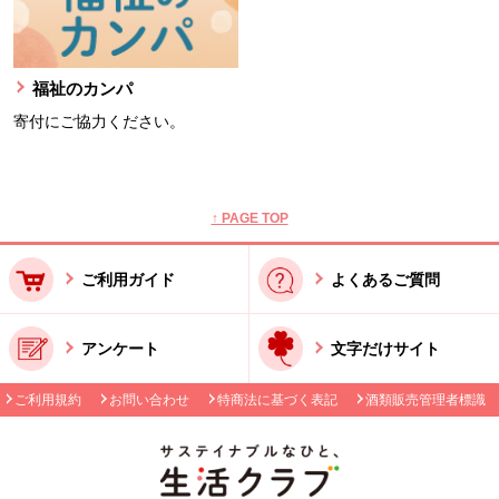
福祉のカンパ
寄付にご協力ください。
本文ここまで。
ここから共通フッターメニューです。
↑ PAGE TOP
ご利用ガイド
よくあるご質問
アンケート
文字だけサイト
ご利用規約
お問い合わせ
特商法に基づく表記
酒類販売管理者標識