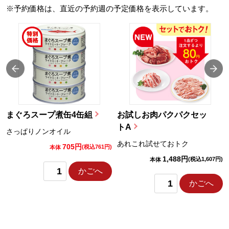
※予約価格は、直近の予約週の予定価格を表示しています。
まぐろスープ煮缶4缶組
お試しお肉パクパクセッ
トA
さっぱりノンオイル
あれこれ試せておトク
705円
)
(税込761円)
本体
1,488円
(税込1,607円)
本体
かごへ
かごへ