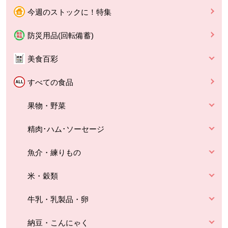
今週のストックに！特集
防災用品(回転備蓄)
美食百彩
すべての食品
果物・野菜
精肉･ハム･ソーセージ
魚介・練りもの
米・穀類
牛乳・乳製品・卵
納豆・こんにゃく