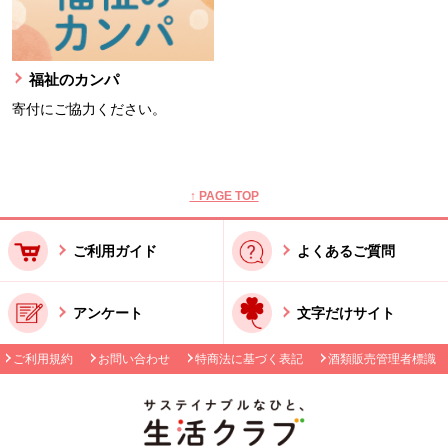
福祉のカンパ
寄付にご協力ください。
本文ここまで。
ここから共通フッターメニューです。
↑ PAGE TOP
ご利用ガイド
よくあるご質問
アンケート
文字だけサイト
ご利用規約
お問い合わせ
特商法に基づく表記
酒類販売管理者標識