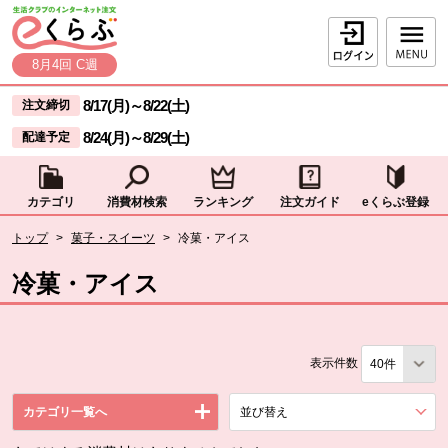
本文へジャンプする。
ページの先頭です。
ログイン
8月4回 C週
ここからサイト内共通メニューです。
サイト内共通メニューをスキップする
8/17(月)
～
8/22(土)
注文締切
8/24(月)
～
8/29(土)
配達予定
カテゴリ
消費材検索
ランキング
注文ガイド
eくらぶ登録
サイト内共通メニューここまで。
ここから現在位置です。
トップ
>
菓子・スイーツ
>
冷菓・アイス
現在位置ここまで
冷菓・アイス
表示件数
カテゴリ一覧へ
並び替え
を展開する。