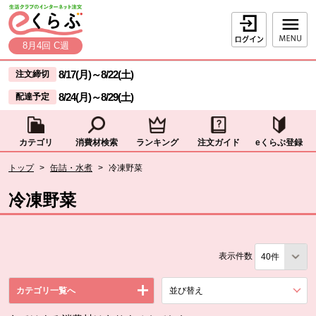
本文へジャンプする。
ページの先頭です。
ログイン
8月4回 C週
ここからサイト内共通メニューです。
サイト内共通メニューをスキップする
8/17(月)
～
8/22(土)
注文締切
8/24(月)
～
8/29(土)
配達予定
カテゴリ
消費材検索
ランキング
注文ガイド
eくらぶ登録
サイト内共通メニューここまで。
ここから現在位置です。
トップ
>
缶詰・水煮
>
冷凍野菜
現在位置ここまで
冷凍野菜
表示件数
カテゴリ一覧へ
並び替え
を展開する。