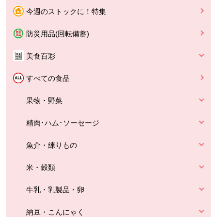
今週のストックに！特集
防災用品(回転備蓄)
美食百彩
すべての食品
果物・野菜
精肉･ハム･ソーセージ
魚介・練りもの
米・穀類
牛乳・乳製品・卵
納豆・こんにゃく