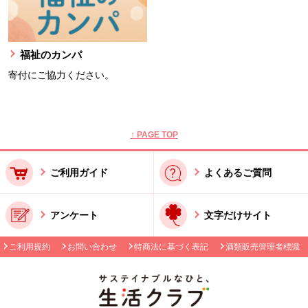
福祉のカンパ
寄付にご協力ください。
本文ここまで。
ここから共通フッターメニューです。
↑ PAGE TOP
ご利用ガイド
よくあるご質問
アンケート
文字だけサイト
ご利用規約
お問い合わせ
特商法に基づく表記
酒類販売管理者標識