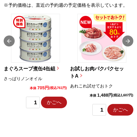
※予約価格は、直近の予約週の予定価格を表示しています。
まぐろスープ煮缶4缶組
お試しお肉パクパクセッ
トA
さっぱりノンオイル
あれこれ試せておトク
705円
)
(税込761円)
本体
1,488円
(税込1,607円)
本体
かごへ
かごへ