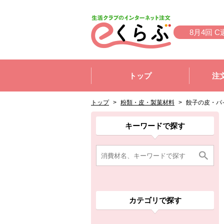
本文へジャンプする。
ページの先頭です。
8月4回 C
ここからサイト内共通メニューです。
サイト内共通メニューをスキップする
トップ
注
サイト内共通メニューここまで。
ここから現在位置です。
現在位置ここまで
トップ
>
粉類・皮・製菓材料
>
餃子の皮・パ
ここから消費材検索メニューです。
消費材検索メニューここまで。
ここから本文です。
ここから組合員向けメニューです。
組合員向けメニューここまで。
ここから本文です。
キーワードで探す
カテゴリで探す