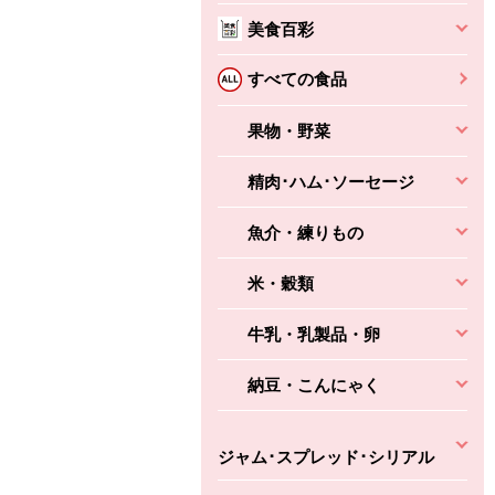
本体
かごへ
かごへ
美食百彩
かごへ
すべての食品
果物・野菜
精肉･ハム･ソーセージ
魚介・練りもの
米・穀類
牛乳・乳製品・卵
納豆・こんにゃく
ジャム･スプレッド･シリアル