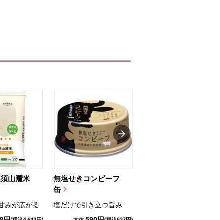
那須山麓米
無塩せきコンビーフ
ちゅるっと飲むゼリ
缶
ー（りんご...
甘みが広がる
塩だけで引き立つ旨み
国産りんご果汁を使用
98円
590円
1,114円
(税込4,642円)
(税込637円)
(税込1,203円