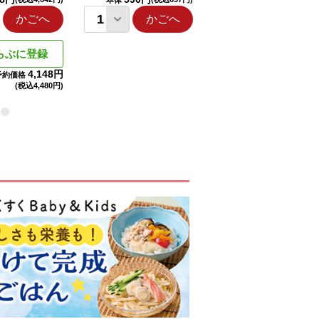
本体
本体
かごへ
かごへ
かごへ
らぶに登録
4,148円
予約価格
(税込
4,480円)