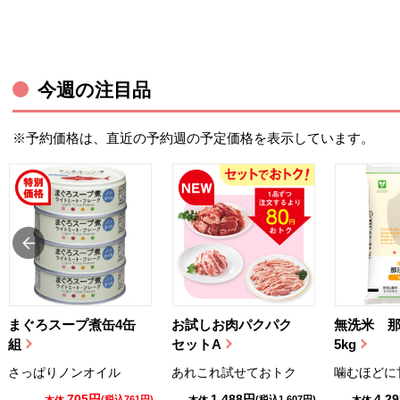
今週の注目品
※予約価格は、直近の予約週の予定価格を表示しています。
まぐろスープ煮缶4缶
お試しお肉パクパク
無洗米 
組
セットA
5kg
さっぱりノンオイル
あれこれ試せておトク
噛むほどに
705円
1,488円
4,2
(税込761円)
(税込1,607円)