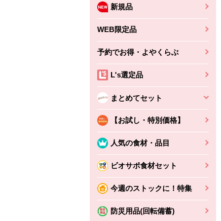
新規品
WEB限定品
予約でお得・よやくらぶ
L's選定品
まとめてセット
【お試し・特別価格】
人気の食材・品目
ビオサポ食材セット
ちょこっと揚げ（香
ね天
バルサミコ
今週のストックに！特集
ばしエビ味...
さわやか
コク深くフルーティー
えびの風味がぶわっ！
3円
2,160円
防災用品(回転備蓄)
(税込370円)
(税込2,333円)
本体
330円
(税込356円)