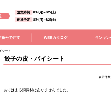
注文締切
8/17(月)
～
8/22(土)
週
配達予定
8/24(月)
～
8/29(土)
文番号で注文
WEBカタログ
ランキン
イシート
餃子の皮・パイシート
表示件
あてはまる消費材はありませんでした。