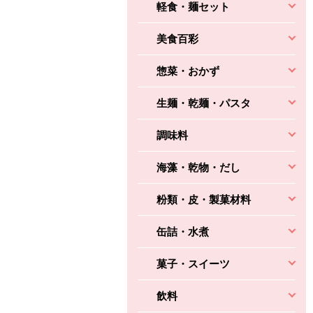
軽食・麺セット
美食百彩
惣菜・おかず
生麺・乾麺・パスタ
調味料
海藻・乾物・だし
粉類・皮・製菓材料
缶詰・水煮
菓子・スイーツ
飲料