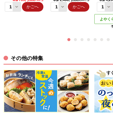
本体
本体
本体
かごへ
かごへ
よやく
その他の特集