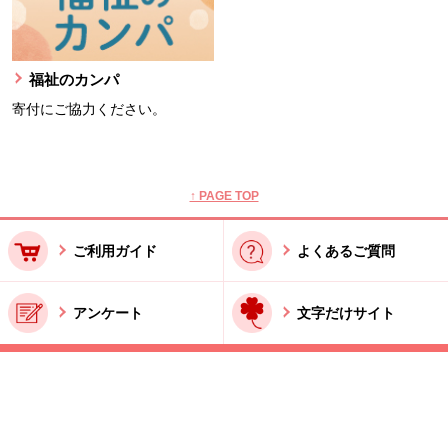
福祉のカンパ
寄付にご協力ください。
本文ここまで。
ここから共通フッターメニューです。
↑ PAGE TOP
ご利用ガイド
よくあるご質問
アンケート
文字だけサイト
ご利用規約
お問い合わせ
特商法に基づく表記
酒類販売管理者標識