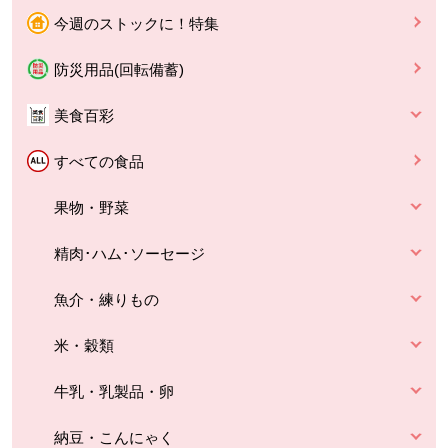
今週のストックに！特集
防災用品(回転備蓄)
美食百彩
すべての食品
果物・野菜
精肉･ハム･ソーセージ
魚介・練りもの
米・穀類
牛乳・乳製品・卵
納豆・こんにゃく