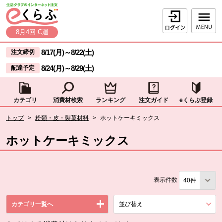
本文へジャンプする。
ページの先頭です。
ログイン
8月4回 C週
ここからサイト内共通メニューです。
サイト内共通メニューをスキップする
8/17(月)
～
8/22(土)
注文締切
8/24(月)
～
8/29(土)
配達予定
カテゴリ
消費材検索
ランキング
注文ガイド
eくらぶ登録
サイト内共通メニューここまで。
ここから現在位置です。
トップ
>
粉類・皮・製菓材料
>
ホットケーキミックス
現在位置ここまで
ホットケーキミックス
表示件数
カテゴリ一覧へ
並び替え
を展開する。