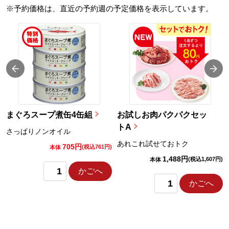
※予約価格は、直近の予約週の予定価格を表示しています。
まぐろスープ煮缶4缶組
お試しお肉パクパクセッ
トA
さっぱりノンオイル
あれこれ試せておトク
705円
)
(税込761円)
本体
1,488円
(税込1,607円)
本体
かごへ
かごへ