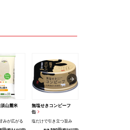
那須山麓米
無塩せきコンビーフ
ちゅるっと飲むゼリ
缶
ー（りんご...
甘みが広がる
塩だけで引き立つ旨み
国産りんご果汁を使用
98円
590円
1,114円
(税込4,642円)
(税込637円)
(税込1,203円