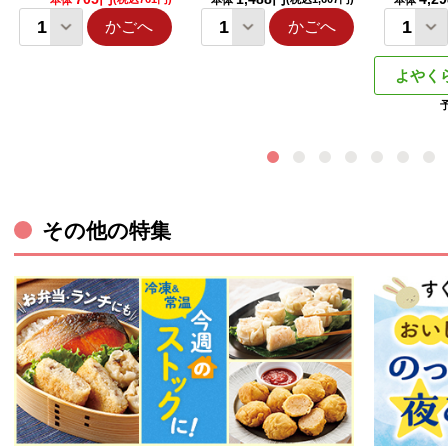
本体
本体
本体
かごへ
かごへ
よやく
その他の特集