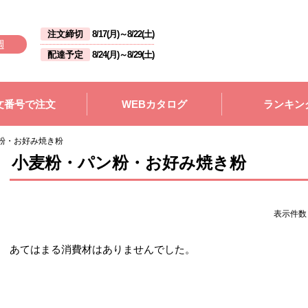
注文締切
8/17(月)
～
8/22(土)
週
配達予定
8/24(月)
～
8/29(土)
文番号で注文
WEBカタログ
ランキン
粉・お好み焼き粉
小麦粉・パン粉・お好み焼き粉
表示件
あてはまる消費材はありませんでした。