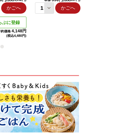
本体
本体
かごへ
かごへ
かごへ
らぶに登録
4,148円
予約価格
(税込
4,480円)