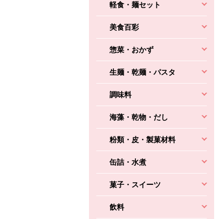
軽食・麺セット
美食百彩
惣菜・おかず
生麺・乾麺・パスタ
調味料
海藻・乾物・だし
粉類・皮・製菓材料
缶詰・水煮
菓子・スイーツ
飲料