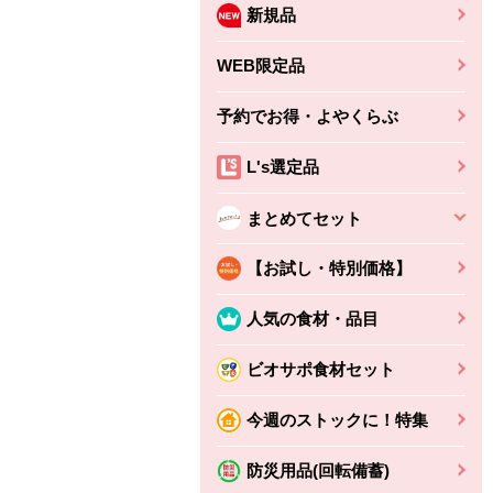
新規品
WEB限定品
予約でお得・よやくらぶ
L's選定品
まとめてセット
【お試し・特別価格】
人気の食材・品目
ビオサポ食材セット
ちょこっと揚げ（香
ね天
バルサミコ
今週のストックに！特集
ばしエビ味...
さわやか
コク深くフルーティー
えびの風味がぶわっ！
3円
2,160円
防災用品(回転備蓄)
(税込370円)
(税込2,333円)
本体
330円
(税込356円)