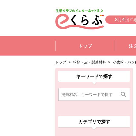
本文へジャンプする。
ページの先頭です。
8月4回 C
ここからサイト内共通メニューです。
サイト内共通メニューをスキップする
トップ
注
サイト内共通メニューここまで。
ここから現在位置です。
現在位置ここまで
トップ
>
粉類・皮・製菓材料
>
小麦粉・パン
ここから消費材検索メニューです。
消費材検索メニューここまで。
ここから本文です。
ここから組合員向けメニューです。
組合員向けメニューここまで。
ここから本文です。
キーワードで探す
カテゴリで探す