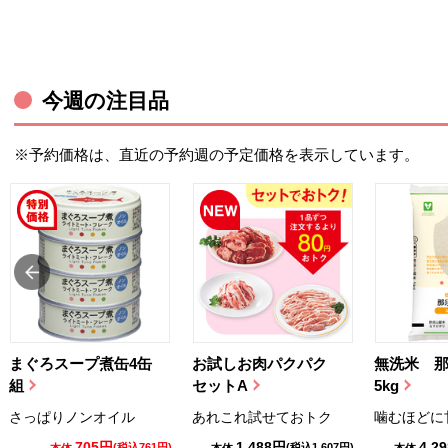
今週の注目品
※予約価格は、直近の予約週の予定価格を表示しています。
まぐろスープ煮缶4缶
お試しお肉パクパク
無洗米 
組
セットA
5kg
さっぱりノンオイル
あれこれ試せておトク
噛むほどに
705円
1,488円
4,2
(税込761円)
(税込1,607円)