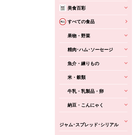
本体
かごへ
かごへ
美食百彩
かごへ
すべての食品
果物・野菜
精肉･ハム･ソーセージ
魚介・練りもの
米・穀類
牛乳・乳製品・卵
納豆・こんにゃく
ジャム･スプレッド･シリアル