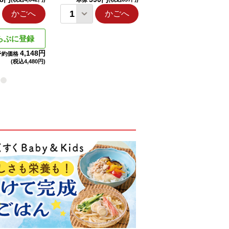
本体
本体
かごへ
かごへ
かごへ
らぶに登録
4,148円
予約価格
(税込
4,480円)