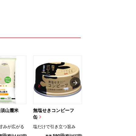
那須山麓米
無塩せきコンビーフ
ちゅるっと飲むゼリ
缶
ー（りんご...
甘みが広がる
塩だけで引き立つ旨み
国産りんご果汁を使用
98円
590円
1,114円
(税込4,642円)
(税込637円)
(税込1,203円