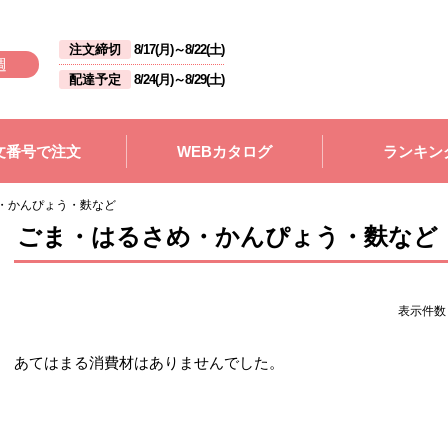
注文締切
8/17(月)
～
8/22(土)
週
配達予定
8/24(月)
～
8/29(土)
文番号で注文
WEBカタログ
ランキン
・かんぴょう・麩など
ごま・はるさめ・かんぴょう・麩など
表示件
あてはまる消費材はありませんでした。