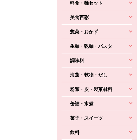
軽食・麺セット
美食百彩
惣菜・おかず
生麺・乾麺・パスタ
調味料
海藻・乾物・だし
粉類・皮・製菓材料
缶詰・水煮
菓子・スイーツ
飲料