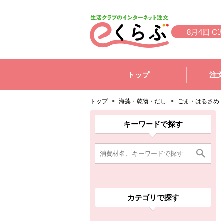
本文へジャンプする。
ページの先頭です。
8月4回 C
ここからサイト内共通メニューです。
サイト内共通メニューをスキップする
トップ
注
サイト内共通メニューここまで。
ここから現在位置です。
現在位置ここまで
トップ
>
海藻・乾物・だし
>
ごま・はるさめ
ここから消費材検索メニューです。
消費材検索メニューここまで。
ここから本文です。
ここから組合員向けメニューです。
組合員向けメニューここまで。
ここから本文です。
キーワードで探す
カテゴリで探す