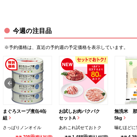
今週の注目品
※予約価格は、直近の予約週の予定価格を表示しています。
まぐろスープ煮缶4缶
お試しお肉パクパク
無洗米 
組
セットA
5kg
さっぱりノンオイル
あれこれ試せておトク
噛むほどに
705円
1,488円
4,2
(税込761円)
(税込1,607円)