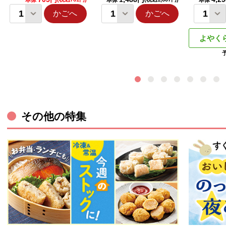
本体
本体
本体
かごへ
かごへ
よやく
その他の特集