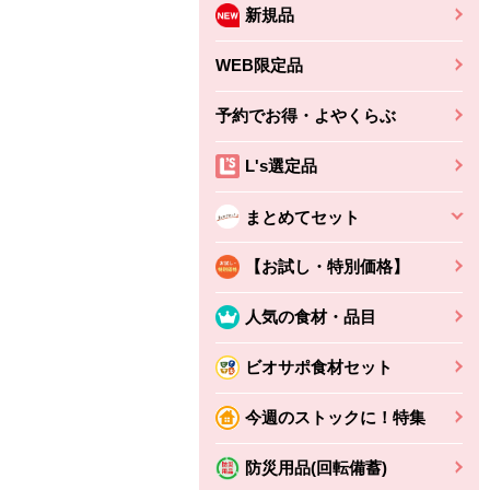
新規品
WEB限定品
予約でお得・よやくらぶ
L's選定品
まとめてセット
【お試し・特別価格】
人気の食材・品目
ビオサポ食材セット
ちょこっと揚げ（香
ね天
バルサミコ
今週のストックに！特集
ばしエビ味...
さわやか
コク深くフルーティー
えびの風味がぶわっ！
3円
2,160円
防災用品(回転備蓄)
(税込370円)
(税込2,333円)
本体
330円
(税込356円)