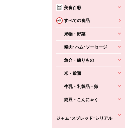
本体
かごへ
かごへ
美食百彩
かごへ
すべての食品
果物・野菜
精肉･ハム･ソーセージ
魚介・練りもの
米・穀類
牛乳・乳製品・卵
納豆・こんにゃく
ジャム･スプレッド･シリアル