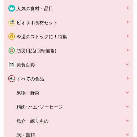
人気の食材・品目
ビオサポ食材セット
今週のストックに！特集
防災用品(回転備蓄)
美食百彩
すべての食品
果物・野菜
精肉･ハム･ソーセージ
魚介・練りもの
米・穀類