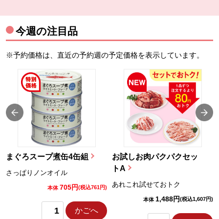
今週の注目品
※予約価格は、直近の予約週の予定価格を表示しています。
まぐろスープ煮缶4缶組
お試しお肉パクパクセッ
トA
さっぱりノンオイル
あれこれ試せておトク
705円
)
(税込761円)
本体
1,488円
(税込1,607円)
本体
かごへ