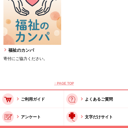
福祉のカンパ
寄付にご協力ください。
本文ここまで。
ここから共通フッターメニューです。
↑ PAGE TOP
ご利用ガイド
よくあるご質問
アンケート
文字だけサイト