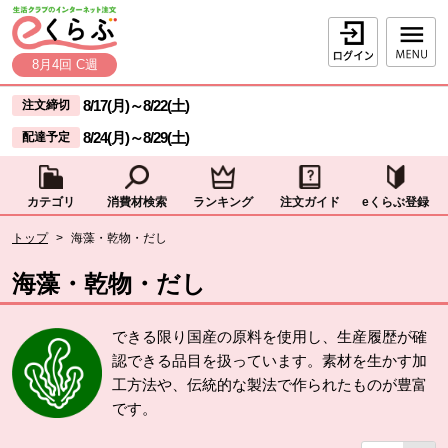
本文へジャンプする。
ページの先頭です。
ログイン
8月4回 C週
ここからサイト内共通メニューです。
サイト内共通メニューをスキップする
8/17(月)
～
8/22(土)
注文締切
8/24(月)
～
8/29(土)
配達予定
カテゴリ
消費材検索
ランキング
注文ガイド
eくらぶ登録
サイト内共通メニューここまで。
ここから現在位置です。
トップ
>
海藻・乾物・だし
現在位置ここまで
海藻・乾物・だし
できる限り国産の原料を使用し、生産履歴が確
認できる品目を扱っています。素材を生かす加
工方法や、伝統的な製法で作られたものが豊富
です。