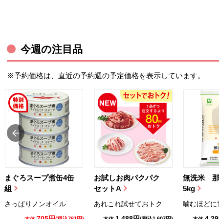
今週の注目品
※予約価格は、直近の予約週の予定価格を表示しています。
まぐろスープ煮缶4缶
お試しお肉パクパク
無洗米 
組
セットA
5kg
さっぱりノンオイル
あれこれ試せておトク
噛むほどに
705円
1,488円
4,2
(税込761円)
(税込1,607円)