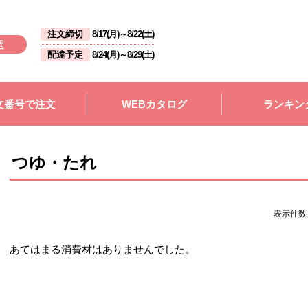
注文締切
8/17(月)
～
8/22(土)
週
配達予定
8/24(月)
～
8/29(土)
文番号で注文
WEBカタログ
ランキン
つゆ・たれ
表示件
あてはまる消費材はありませんでした。