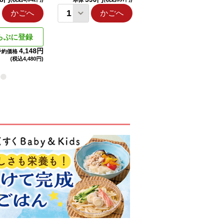
本体
本体
かごへ
かごへ
かごへ
らぶに登録
4,148円
予約価格
(税込
4,480円)