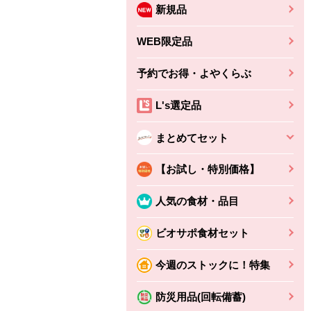
新規品
WEB限定品
予約でお得・よやくらぶ
L's選定品
まとめてセット
【お試し・特別価格】
人気の食材・品目
ビオサポ食材セット
ちょこっと揚げ（香
ね天
バルサミコ
今週のストックに！特集
ばしエビ味...
さわやか
コク深くフルーティー
えびの風味がぶわっ！
3円
2,160円
防災用品(回転備蓄)
(税込370円)
(税込2,333円)
本体
330円
(税込356円)