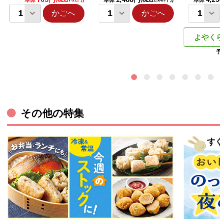
本体
本体
本体
かごへ
かごへ
よやく
その他の特集