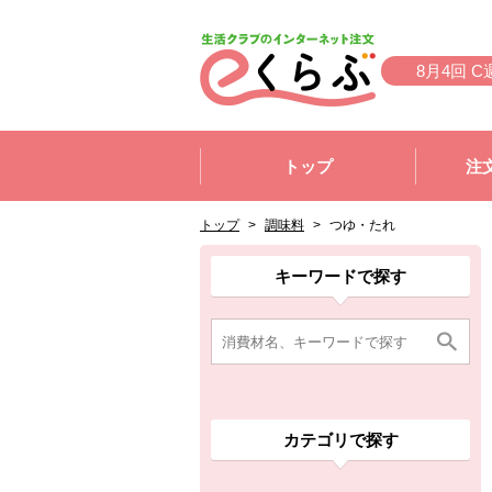
本文へジャンプする。
ページの先頭です。
8月4回 C
ここからサイト内共通メニューです。
サイト内共通メニューをスキップする
トップ
注
サイト内共通メニューここまで。
ここから現在位置です。
現在位置ここまで
トップ
>
調味料
>
つゆ・たれ
ここから消費材検索メニューです。
消費材検索メニューここまで。
ここから本文です。
ここから組合員向けメニューです。
組合員向けメニューここまで。
ここから本文です。
キーワードで探す
カテゴリで探す