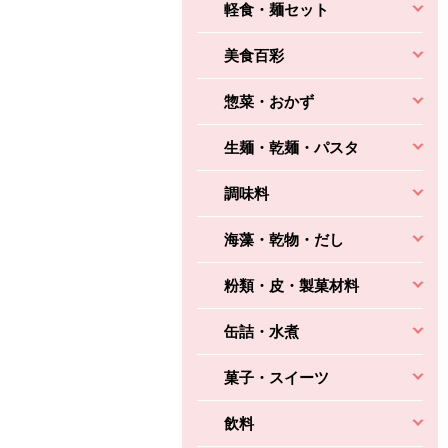
軽食・麺セット
美食百彩
惣菜・おかず
生麺・乾麺・パスタ
調味料
海藻・乾物・だし
粉類・皮・製菓材料
缶詰・水煮
菓子・スイーツ
飲料