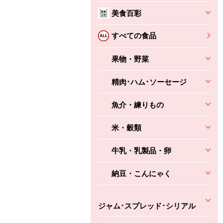
本体
かごへ
かごへ
美食百彩
かごへ
すべての食品
果物・野菜
精肉･ハム･ソーセージ
魚介・練りもの
米・穀類
牛乳・乳製品・卵
納豆・こんにゃく
ジャム･スプレッド･シリアル