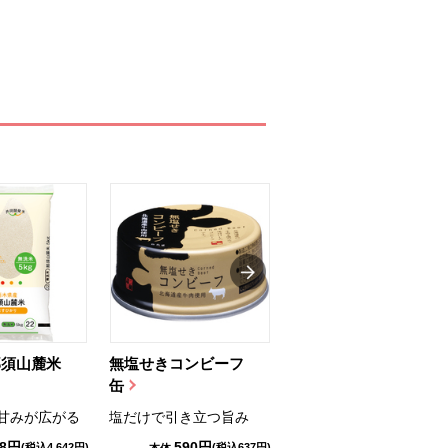
那須山麓米
無塩せきコンビーフ
ちゅるっと飲むゼリ
缶
ー（りんご...
甘みが広がる
塩だけで引き立つ旨み
国産りんご果汁を使用
98円
590円
1,114円
(税込4,642円)
(税込637円)
(税込1,203円