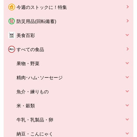
今週のストックに！特集
防災用品(回転備蓄)
美食百彩
すべての食品
果物・野菜
精肉･ハム･ソーセージ
魚介・練りもの
米・穀類
牛乳・乳製品・卵
納豆・こんにゃく