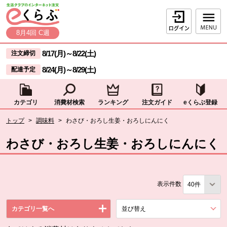
本文へジャンプする。
ページの先頭です。
ログイン
8月4回 C週
ここからサイト内共通メニューです。
サイト内共通メニューをスキップする
8/17(月)
～
8/22(土)
注文締切
8/24(月)
～
8/29(土)
配達予定
カテゴリ
消費材検索
ランキング
注文ガイド
eくらぶ登録
サイト内共通メニューここまで。
ここから現在位置です。
トップ
>
調味料
>
わさび・おろし生姜・おろしにんにく
現在位置ここまで
わさび・おろし生姜・おろしにんにく
表示件数
カテゴリ一覧へ
並び替え
を展開する。