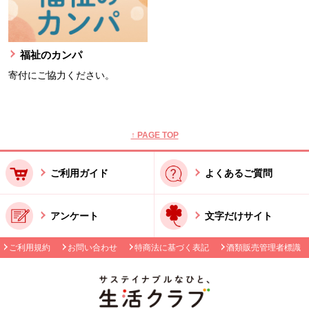
福祉のカンパ
寄付にご協力ください。
本文ここまで。
ここから共通フッターメニューです。
↑ PAGE TOP
ご利用ガイド
よくあるご質問
アンケート
文字だけサイト
ご利用規約
お問い合わせ
特商法に基づく表記
酒類販売管理者標識