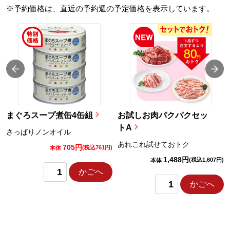
※予約価格は、直近の予約週の予定価格を表示しています。
まぐろスープ煮缶4缶組
お試しお肉パクパクセッ
トA
さっぱりノンオイル
あれこれ試せておトク
705円
)
(税込761円)
本体
1,488円
(税込1,607円)
本体
かごへ
かごへ