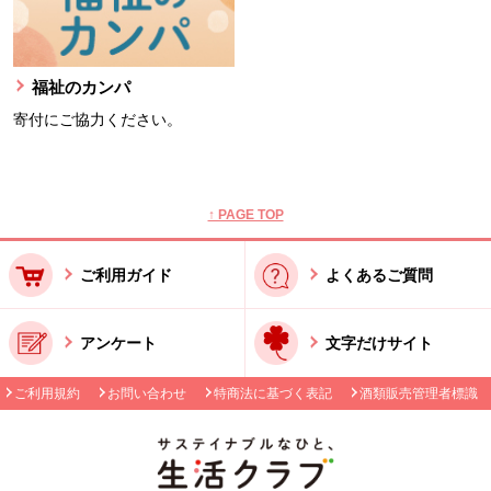
福祉のカンパ
寄付にご協力ください。
本文ここまで。
ここから共通フッターメニューです。
↑ PAGE TOP
ご利用ガイド
よくあるご質問
アンケート
文字だけサイト
ご利用規約
お問い合わせ
特商法に基づく表記
酒類販売管理者標識