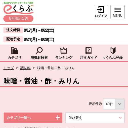
本文へジャンプする。
ページの先頭です。
ログイン
8月4回 C週
ここからサイト内共通メニューです。
サイト内共通メニューをスキップする
8/17(月)
～
8/22(土)
注文締切
8/24(月)
～
8/29(土)
配達予定
カテゴリ
消費材検索
ランキング
注文ガイド
eくらぶ登録
サイト内共通メニューここまで。
ここから現在位置です。
トップ
>
調味料
>
味噌・醤油・酢・みりん
現在位置ここまで
味噌・醤油・酢・みりん
表示件数
カテゴリ一覧へ
並び替え
を展開する。