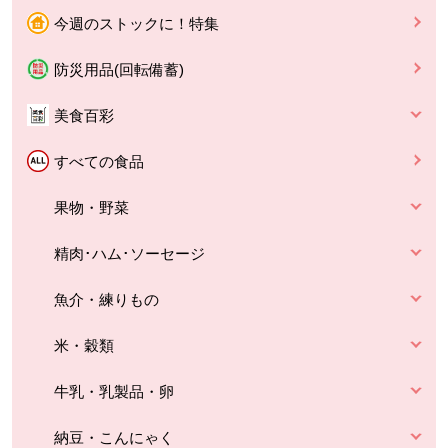
今週のストックに！特集
防災用品(回転備蓄)
美食百彩
すべての食品
果物・野菜
精肉･ハム･ソーセージ
魚介・練りもの
米・穀類
牛乳・乳製品・卵
納豆・こんにゃく