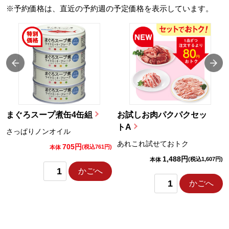
※予約価格は、直近の予約週の予定価格を表示しています。
まぐろスープ煮缶4缶組
お試しお肉パクパクセッ
トA
さっぱりノンオイル
あれこれ試せておトク
705円
)
(税込761円)
本体
1,488円
(税込1,607円)
本体
かごへ
かごへ