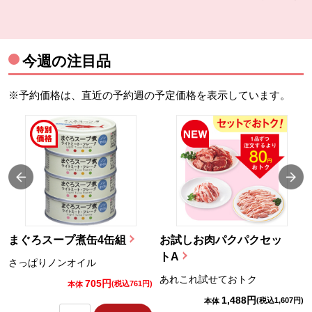
今週の注目品
※予約価格は、直近の予約週の予定価格を表示しています。
まぐろスープ煮缶4缶組
お試しお肉パクパクセッ
トA
さっぱりノンオイル
あれこれ試せておトク
705円
)
(税込761円)
本体
1,488円
(税込1,607円)
本体