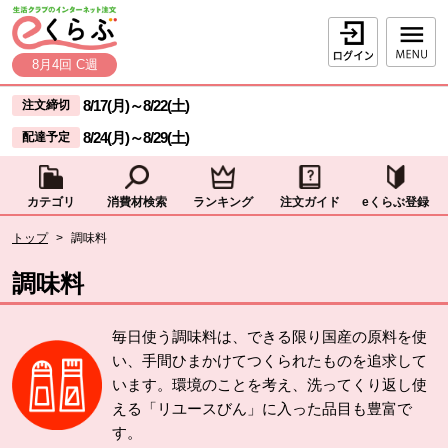
本文へジャンプする。
ページの先頭です。
ログイン
8月4回 C週
ここからサイト内共通メニューです。
サイト内共通メニューをスキップする
8/17(月)
～
8/22(土)
注文締切
8/24(月)
～
8/29(土)
配達予定
カテゴリ
消費材検索
ランキング
注文ガイド
eくらぶ登録
サイト内共通メニューここまで。
ここから現在位置です。
トップ
>
調味料
現在位置ここまで
調味料
毎日使う調味料は、できる限り国産の原料を使
い、手間ひまかけてつくられたものを追求して
います。環境のことを考え、洗ってくり返し使
える「リユースびん」に入った品目も豊富で
す。