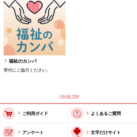
福祉のカンパ
寄付にご協力ください。
本文ここまで。
ここから共通フッターメニューです。
↑ PAGE TOP
ご利用ガイド
よくあるご質問
アンケート
文字だけサイト