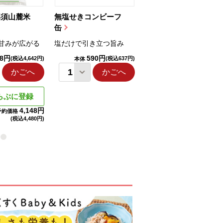
那須山麓米
無塩せきコンビーフ
ちゅるっと飲むゼリ
缶
ー（りんご...
甘みが広がる
塩だけで引き立つ旨み
国産りんご果汁を使用
98円
590円
1,114円
(税込4,642円)
(税込637円)
(税込1,203円
本体
本体
かごへ
かごへ
かごへ
らぶに登録
4,148円
予約価格
(税込
4,480円)