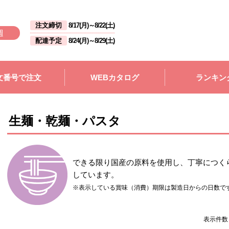
注文締切
8/17(月)
～
8/22(土)
週
配達予定
8/24(月)
～
8/29(土)
文番号で注文
WEBカタログ
ランキン
生麺・乾麺・パスタ
できる限り国産の原料を使用し、丁寧につく
しています。
※表示している賞味（消費）期限は製造日からの日数で
表示件