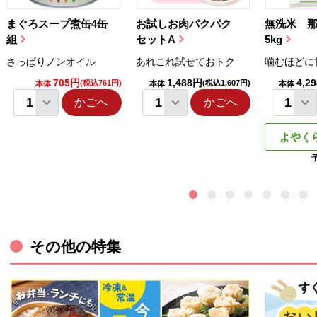
まぐろスープ煮缶4缶
お試しお肉パクパク
無洗米 
組
セットA
5kg
さっぱりノンオイル
あれこれ試せておトク
噛むほどに
705円
1,488円
4,2
(税込761円)
(税込1,607円)
本体
本体
本体
かごへ
かごへ
よやく
その他の特集