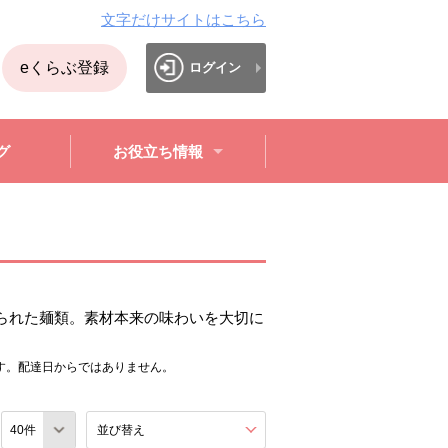
文字だけサイトはこちら
eくらぶ登録
ログイン
グ
お役立ち情報
られた麺類。素材本来の味わいを大切に
す。配達日からではありません。
数
並び替え
を展開する。