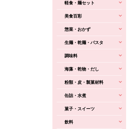
軽食・麺セット
美食百彩
惣菜・おかず
生麺・乾麺・パスタ
調味料
海藻・乾物・だし
粉類・皮・製菓材料
缶詰・水煮
菓子・スイーツ
飲料