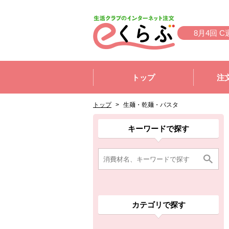
本文へジャンプする。
ページの先頭です。
8月4回 C
ここからサイト内共通メニューです。
サイト内共通メニューをスキップする
トップ
注
サイト内共通メニューここまで。
ここから現在位置です。
現在位置ここまで
トップ
>
生麺・乾麺・パスタ
ここから消費材検索メニューです。
消費材検索メニューここまで。
ここから本文です。
ここから組合員向けメニューです。
組合員向けメニューここまで。
ここから本文です。
キーワードで探す
カテゴリで探す