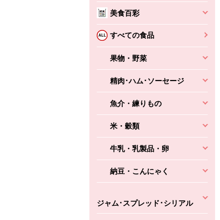
美食百彩
ちょこっと揚げ（香
ね天
バルサミコ
ばしエビ味...
さわやか
コク深くフルーティー
すべての食品
えびの風味がぶわっ！
3円
2,160円
(税込370円)
(税込2,333円)
本体
330円
果物・野菜
(税込356円)
本体
かごへ
かごへ
かごへ
精肉･ハム･ソーセージ
魚介・練りもの
米・穀類
牛乳・乳製品・卵
納豆・こんにゃく
ジャム･スプレッド･シリアル