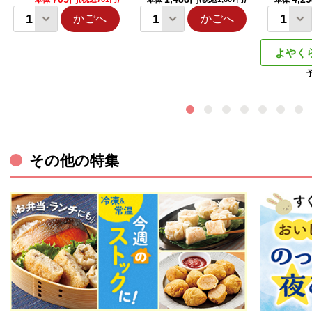
本体
本体
本体
かごへ
かごへ
よやく
その他の特集