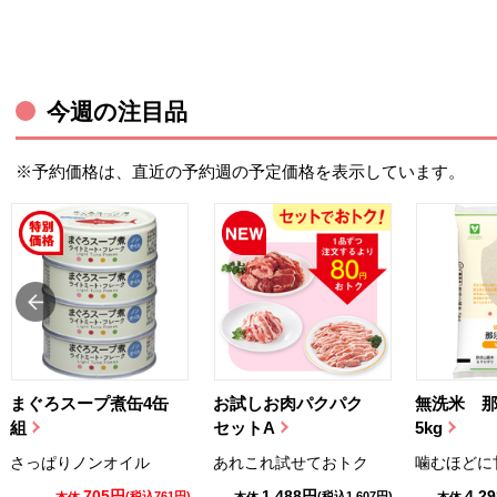
今週の注目品
※予約価格は、直近の予約週の予定価格を表示しています。
まぐろスープ煮缶4缶
お試しお肉パクパク
無洗米 
組
セットA
5kg
さっぱりノンオイル
あれこれ試せておトク
噛むほどに
705円
1,488円
4,2
(税込761円)
(税込1,607円)