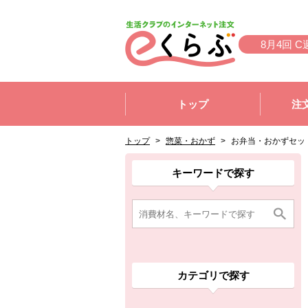
本文へジャンプする。
ページの先頭です。
8月4回 C
ここからサイト内共通メニューです。
サイト内共通メニューをスキップする
トップ
注
サイト内共通メニューここまで。
ここから現在位置です。
現在位置ここまで
トップ
>
惣菜・おかず
>
お弁当・おかずセッ
ここから消費材検索メニューです。
消費材検索メニューここまで。
ここから本文です。
ここから組合員向けメニューです。
組合員向けメニューここまで。
ここから本文です。
キーワードで探す
カテゴリで探す