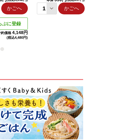
本体
本体
かごへ
かごへ
かごへ
らぶに登録
4,148円
予約価格
(税込
4,480円)