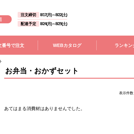
注文締切
8/17(月)
～
8/22(土)
週
配達予定
8/24(月)
～
8/29(土)
文番号で注文
WEBカタログ
ランキン
ト
お弁当・おかずセット
表示件
あてはまる消費材はありませんでした。