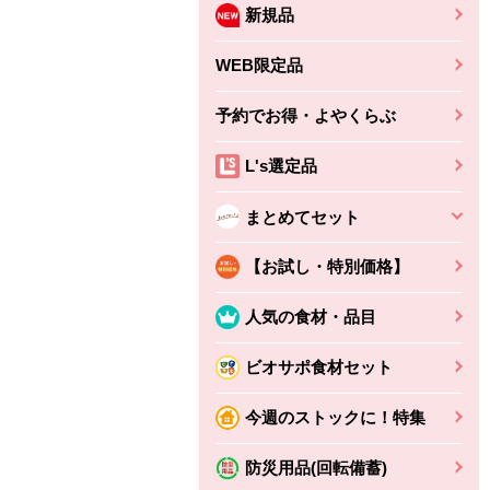
新規品
WEB限定品
予約でお得・よやくらぶ
L's選定品
まとめてセット
【お試し・特別価格】
人気の食材・品目
ビオサポ食材セット
ちょこっと揚げ（香
ね天
バルサミコ
今週のストックに！特集
ばしエビ味...
さわやか
コク深くフルーティー
えびの風味がぶわっ！
3円
2,160円
防災用品(回転備蓄)
(税込370円)
(税込2,333円)
本体
330円
(税込356円)