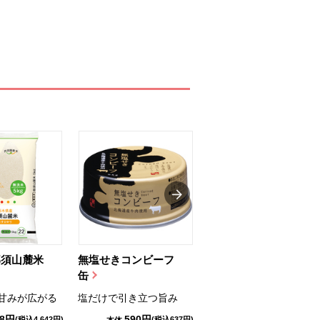
那須山麓米
無塩せきコンビーフ
ちゅるっと飲むゼリ
缶
ー（りんご...
甘みが広がる
塩だけで引き立つ旨み
国産りんご果汁を使用
98円
590円
1,114円
(税込4,642円)
(税込637円)
(税込1,203円