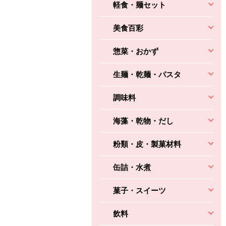
軽食・麺セット
美食百彩
惣菜・おかず
生麺・乾麺・パスタ
調味料
海藻・乾物・だし
粉類・皮・製菓材料
缶詰・水煮
菓子・スイーツ
飲料