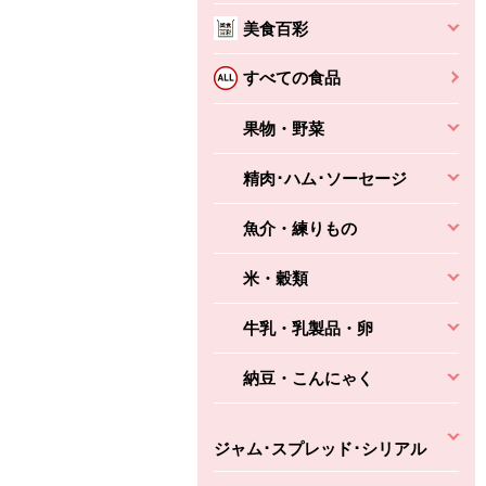
本体
かごへ
かごへ
美食百彩
かごへ
すべての食品
果物・野菜
精肉･ハム･ソーセージ
魚介・練りもの
米・穀類
牛乳・乳製品・卵
納豆・こんにゃく
ジャム･スプレッド･シリアル