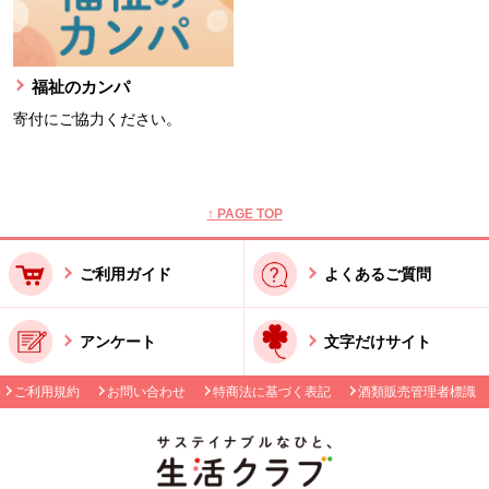
福祉のカンパ
寄付にご協力ください。
本文ここまで。
ここから共通フッターメニューです。
↑ PAGE TOP
ご利用ガイド
よくあるご質問
アンケート
文字だけサイト
ご利用規約
お問い合わせ
特商法に基づく表記
酒類販売管理者標識