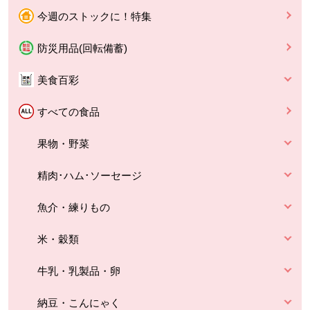
今週のストックに！特集
防災用品(回転備蓄)
美食百彩
すべての食品
果物・野菜
精肉･ハム･ソーセージ
魚介・練りもの
米・穀類
牛乳・乳製品・卵
納豆・こんにゃく