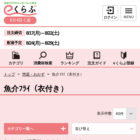
本文へジャンプする。
ページの先頭です。
ログイン
8月4回 C週
ここからサイト内共通メニューです。
サイト内共通メニューをスキップする
8/17(月)
～
8/22(土)
注文締切
8/24(月)
～
8/29(土)
配達予定
カテゴリ
消費材検索
ランキング
注文ガイド
eくらぶ登録
サイト内共通メニューここまで。
ここから現在位置です。
トップ
>
惣菜・おかず
>
魚介ﾌﾗｲ（衣付き）
現在位置ここまで
魚介ﾌﾗｲ（衣付き）
表示件数
カテゴリ一覧へ
並び替え
を展開する。