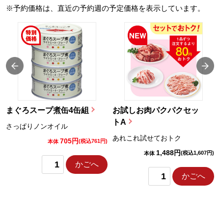
※予約価格は、直近の予約週の予定価格を表示しています。
まぐろスープ煮缶4缶組
お試しお肉パクパクセッ
トA
さっぱりノンオイル
あれこれ試せておトク
705円
)
(税込761円)
本体
1,488円
(税込1,607円)
本体
かごへ
かごへ