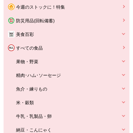
今週のストックに！特集
防災用品(回転備蓄)
美食百彩
すべての食品
果物・野菜
精肉･ハム･ソーセージ
魚介・練りもの
米・穀類
牛乳・乳製品・卵
納豆・こんにゃく