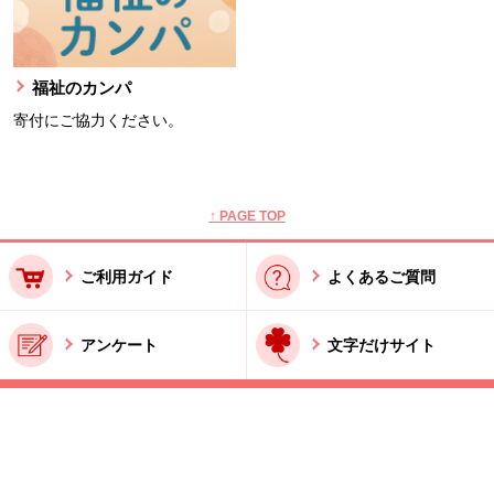
福祉のカンパ
寄付にご協力ください。
本文ここまで。
ここから共通フッターメニューです。
↑ PAGE TOP
ご利用ガイド
よくあるご質問
アンケート
文字だけサイト
ご利用規約
お問い合わせ
特商法に基づく表記
酒類販売管理者標識