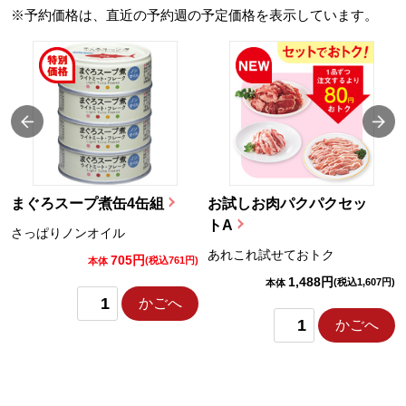
※予約価格は、直近の予約週の予定価格を表示しています。
まぐろスープ煮缶4缶組
お試しお肉パクパクセッ
トA
さっぱりノンオイル
あれこれ試せておトク
705円
)
(税込761円)
本体
1,488円
(税込1,607円)
本体
かごへ
かごへ