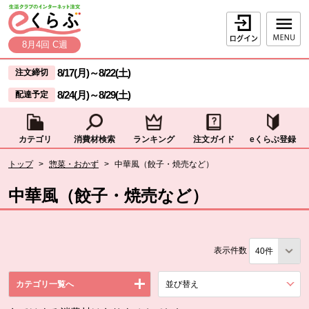
本文へジャンプする。
ページの先頭です。
ログイン
8月4回 C週
ここからサイト内共通メニューです。
サイト内共通メニューをスキップする
8/17(月)
～
8/22(土)
注文締切
8/24(月)
～
8/29(土)
配達予定
カテゴリ
消費材検索
ランキング
注文ガイド
eくらぶ登録
サイト内共通メニューここまで。
ここから現在位置です。
トップ
>
惣菜・おかず
>
中華風（餃子・焼売など）
現在位置ここまで
中華風（餃子・焼売など）
表示件数
カテゴリ一覧へ
並び替え
を展開する。