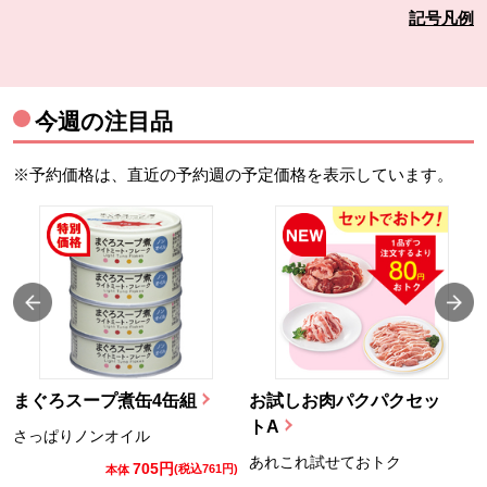
記号凡例
今週の注目品
※予約価格は、直近の予約週の予定価格を表示しています。
まぐろスープ煮缶4缶組
お試しお肉パクパクセッ
トA
さっぱりノンオイル
あれこれ試せておトク
705円
)
(税込761円)
本体