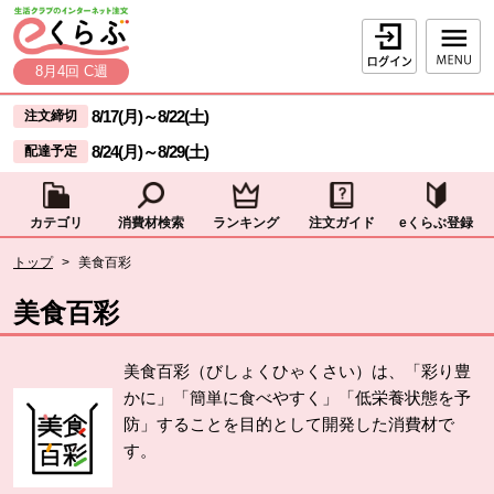
本文へジャンプする。
ページの先頭です。
ログイン
8月4回 C週
ここからサイト内共通メニューです。
サイト内共通メニューをスキップする
8/17(月)
～
8/22(土)
注文締切
8/24(月)
～
8/29(土)
配達予定
カテゴリ
消費材検索
ランキング
注文ガイド
eくらぶ登録
サイト内共通メニューここまで。
ここから現在位置です。
トップ
>
美食百彩
現在位置ここまで
美食百彩
美食百彩（びしょくひゃくさい）は、「彩り豊
かに」「簡単に食べやすく」「低栄養状態を予
防」することを目的として開発した消費材で
す。