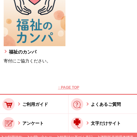
福祉のカンパ
寄付にご協力ください。
本文ここまで。
ここから共通フッターメニューです。
↑ PAGE TOP
ご利用ガイド
よくあるご質問
アンケート
文字だけサイト