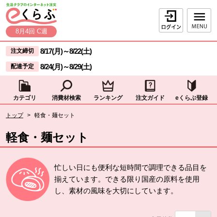
本文へジャンプする。
ページの先頭です。
ログイン
8月4回 C週
ここからサイト内共通メニューです。
サイト内共通メニューをスキップする
8/17(月)
～
8/22(土)
注文締切
8/24(月)
～
8/29(土)
配達予定
カテゴリ
消費材検索
ランキング
注文ガイド
eくらぶ登録
サイト内共通メニューここまで。
ここから現在位置です。
トップ
>
軽食・麺セット
現在位置ここまで
軽食・麺セット
忙しい日にも便利な短時間で調理できる品目を
揃えています。できる限り国産の原料を使用
し、素材の風味を大切にしています。