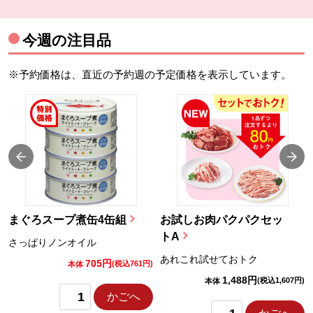
今週の注目品
※予約価格は、直近の予約週の予定価格を表示しています。
まぐろスープ煮缶4缶組
お試しお肉パクパクセッ
トA
さっぱりノンオイル
あれこれ試せておトク
705円
)
(税込761円)
本体
1,488円
(税込1,607円)
本体
かごへ