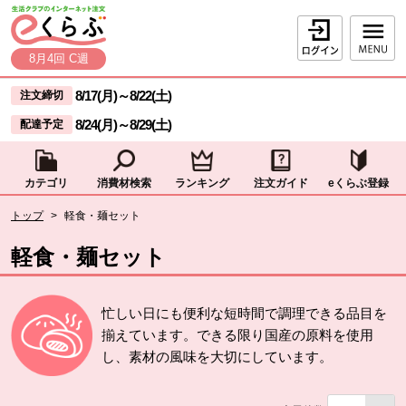
本文へジャンプする。
ページの先頭です。
ログイン
8月4回 C週
ここからサイト内共通メニューです。
サイト内共通メニューをスキップする
8/17(月)
～
8/22(土)
注文締切
8/24(月)
～
8/29(土)
配達予定
カテゴリ
消費材検索
ランキング
注文ガイド
eくらぶ登録
サイト内共通メニューここまで。
ここから現在位置です。
トップ
>
軽食・麺セット
現在位置ここまで
軽食・麺セット
忙しい日にも便利な短時間で調理できる品目を
揃えています。できる限り国産の原料を使用
し、素材の風味を大切にしています。