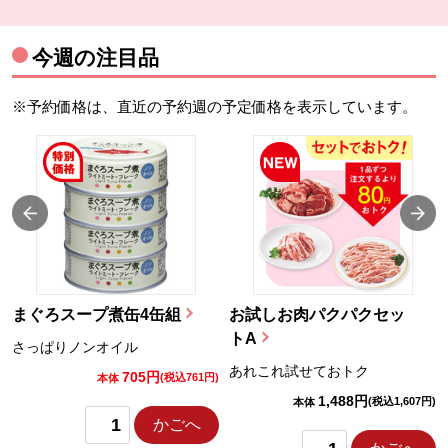
今週の注目品
※予約価格は、直近の予約週の予定価格を表示しています。
まぐろスープ煮缶4缶組
お試しお肉パクパクセッ
トA
さっぱりノンオイル
あれこれ試せておトク
705円
)
(税込761円)
本体
1,488円
(税込1,607円)
本体
かごへ