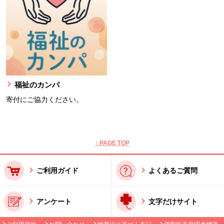
福祉のカンパ
寄付にご協力ください。
本文ここまで。
ここから共通フッターメニューです。
↑ PAGE TOP
ご利用ガイド
よくあるご質問
アンケート
文字だけサイト