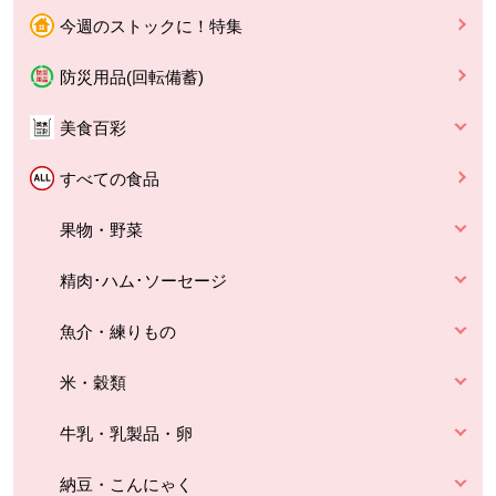
今週のストックに！特集
防災用品(回転備蓄)
美食百彩
すべての食品
果物・野菜
精肉･ハム･ソーセージ
魚介・練りもの
米・穀類
牛乳・乳製品・卵
納豆・こんにゃく