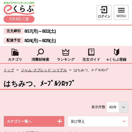
本文へジャンプする。
ページの先頭です。
ログイン
8月4回 C週
ここからサイト内共通メニューです。
サイト内共通メニューをスキップする
8/17(月)
～
8/22(土)
注文締切
8/24(月)
～
8/29(土)
配達予定
カテゴリ
消費材検索
ランキング
注文ガイド
eくらぶ登録
サイト内共通メニューここまで。
ここから現在位置です。
トップ
>
ジャム･スプレッド･シリアル
>
はちみつ、ﾒｰﾌﾟﾙｼﾛｯﾌﾟ
現在位置ここまで
はちみつ、ﾒｰﾌﾟﾙｼﾛｯﾌﾟ
表示件数
カテゴリ一覧へ
並び替え
を展開する。