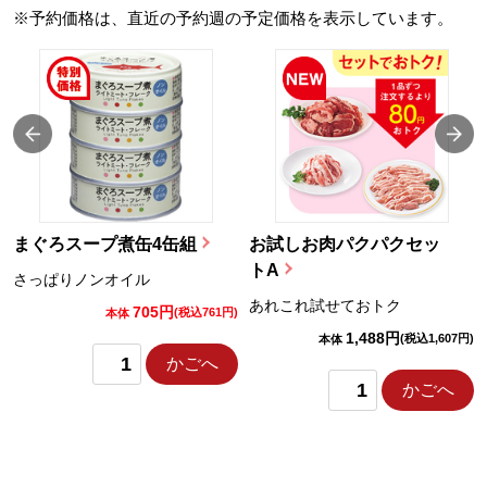
※予約価格は、直近の予約週の予定価格を表示しています。
まぐろスープ煮缶4缶組
お試しお肉パクパクセッ
トA
さっぱりノンオイル
あれこれ試せておトク
705円
)
(税込761円)
本体
1,488円
(税込1,607円)
本体
かごへ
かごへ