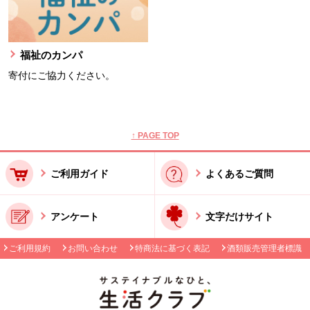
福祉のカンパ
寄付にご協力ください。
本文ここまで。
ここから共通フッターメニューです。
↑ PAGE TOP
ご利用ガイド
よくあるご質問
アンケート
文字だけサイト
ご利用規約
お問い合わせ
特商法に基づく表記
酒類販売管理者標識