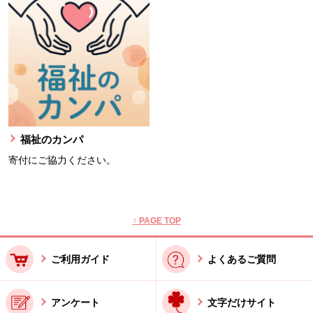
福祉のカンパ
寄付にご協力ください。
本文ここまで。
ここから共通フッターメニューです。
↑ PAGE TOP
ご利用ガイド
よくあるご質問
アンケート
文字だけサイト