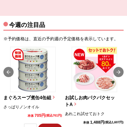
今週の注目品
※予約価格は、直近の予約週の予定価格を表示しています。
まぐろスープ煮缶4缶組
お試しお肉パクパクセッ
トA
さっぱりノンオイル
あれこれ試せておトク
705円
)
(税込761円)
本体
1,488円
(税込1,607円)
本体