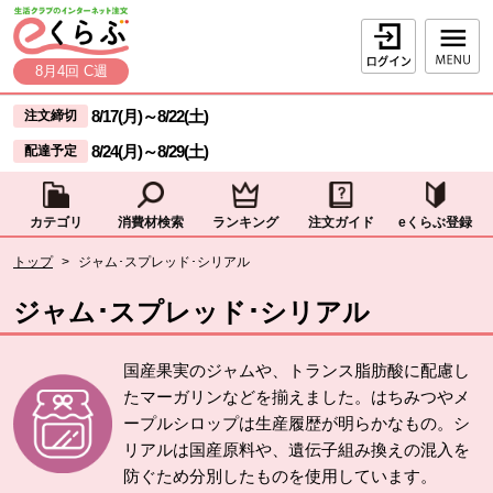
本文へジャンプする。
ページの先頭です。
ログイン
8月4回 C週
ここからサイト内共通メニューです。
サイト内共通メニューをスキップする
8/17(月)
～
8/22(土)
注文締切
8/24(月)
～
8/29(土)
配達予定
カテゴリ
消費材検索
ランキング
注文ガイド
eくらぶ登録
サイト内共通メニューここまで。
ここから現在位置です。
トップ
>
ジャム･スプレッド･シリアル
現在位置ここまで
ジャム･スプレッド･シリアル
国産果実のジャムや、トランス脂肪酸に配慮し
たマーガリンなどを揃えました。はちみつやメ
ープルシロップは生産履歴が明らかなもの。シ
リアルは国産原料や、遺伝子組み換えの混入を
防ぐため分別したものを使用しています。