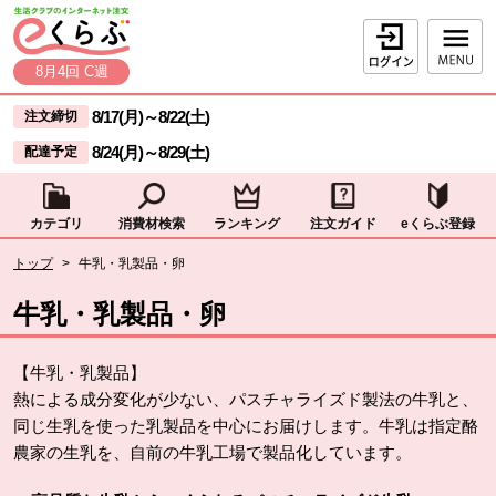
本文へジャンプする。
ページの先頭です。
ログイン
8月4回 C週
ここからサイト内共通メニューです。
サイト内共通メニューをスキップする
8/17(月)
～
8/22(土)
注文締切
8/24(月)
～
8/29(土)
配達予定
カテゴリ
消費材検索
ランキング
注文ガイド
eくらぶ登録
サイト内共通メニューここまで。
ここから現在位置です。
トップ
>
牛乳・乳製品・卵
現在位置ここまで
牛乳・乳製品・卵
【牛乳・乳製品】
熱による成分変化が少ない、パスチャライズド製法の牛乳と、
同じ生乳を使った乳製品を中心にお届けします。牛乳は指定酪
農家の生乳を、自前の牛乳工場で製品化しています。