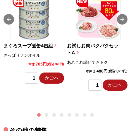
まぐろスープ煮缶4缶組
お試しお肉パクパクセッ
トA
さっぱりノンオイル
あれこれ試せておトク
705円
)
(税込761円)
本体
1,488円
(税込1,607円)
本体
かごへ
かごへ
その他の特集