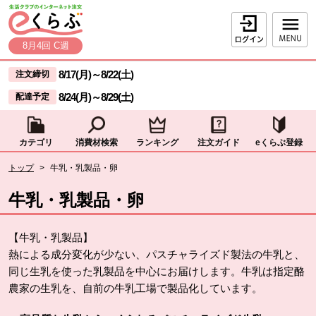
本文へジャンプする。
ページの先頭です。
ログイン
8月4回 C週
ここからサイト内共通メニューです。
サイト内共通メニューをスキップする
8/17(月)
～
8/22(土)
注文締切
8/24(月)
～
8/29(土)
配達予定
カテゴリ
消費材検索
ランキング
注文ガイド
eくらぶ登録
サイト内共通メニューここまで。
ここから現在位置です。
トップ
>
牛乳・乳製品・卵
現在位置ここまで
牛乳・乳製品・卵
【牛乳・乳製品】
熱による成分変化が少ない、パスチャライズド製法の牛乳と、
同じ生乳を使った乳製品を中心にお届けします。牛乳は指定酪
農家の生乳を、自前の牛乳工場で製品化しています。