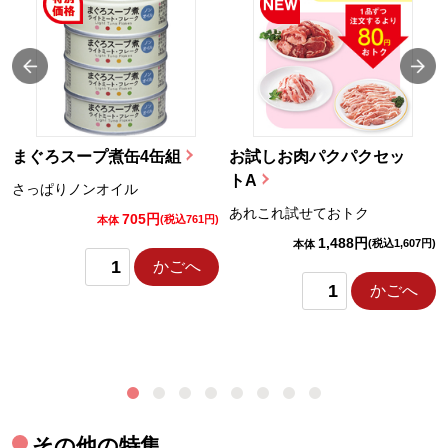
まぐろスープ煮缶4缶組
お試しお肉パクパクセッ
トA
さっぱりノンオイル
あれこれ試せておトク
705円
)
(税込761円)
本体
1,488円
(税込1,607円)
本体
かごへ
かごへ
その他の特集