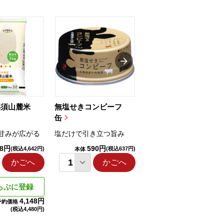
那須山麓米
無塩せきコンビーフ
ちゅるっと飲むゼリ
缶
ー（りんご...
甘みが広がる
塩だけで引き立つ旨み
国産りんご果汁を使用
98円
590円
1,114円
(税込4,642円)
(税込637円)
(税込1,203円
本体
本体
かごへ
かごへ
かごへ
らぶに登録
4,148円
予約価格
(税込
4,480円)