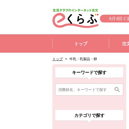
本文へジャンプする。
ページの先頭です。
8月4回 C
ここからサイト内共通メニューです。
サイト内共通メニューをスキップする
トップ
注
サイト内共通メニューここまで。
ここから現在位置です。
現在位置ここまで
トップ
>
牛乳・乳製品・卵
ここから消費材検索メニューです。
消費材検索メニューここまで。
ここから本文です。
ここから組合員向けメニューです。
組合員向けメニューここまで。
ここから本文です。
キーワードで探す
カテゴリで探す