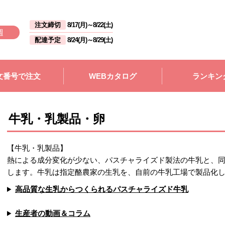
注文締切
8/17(月)
～
8/22(土)
週
配達予定
8/24(月)
～
8/29(土)
文番号で注文
WEBカタログ
ランキン
牛乳・乳製品・卵
【牛乳・乳製品】
熱による成分変化が少ない、パスチャライズド製法の牛乳と、
します。牛乳は指定酪農家の生乳を、自前の牛乳工場で製品化
高品質な生乳からつくられるパスチャライズド牛乳
生産者の動画＆コラム