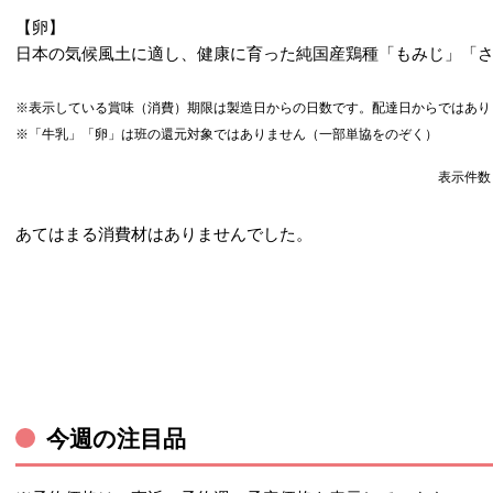
【卵】
日本の気候風土に適し、健康に育った純国産鶏種「もみじ」「
※表示している賞味（消費）期限は製造日からの日数です。配達日からではあり
※「牛乳」「卵」は班の還元対象ではありません（一部単協をのぞく）
表示件
あてはまる消費材はありませんでした。
今週の注目品