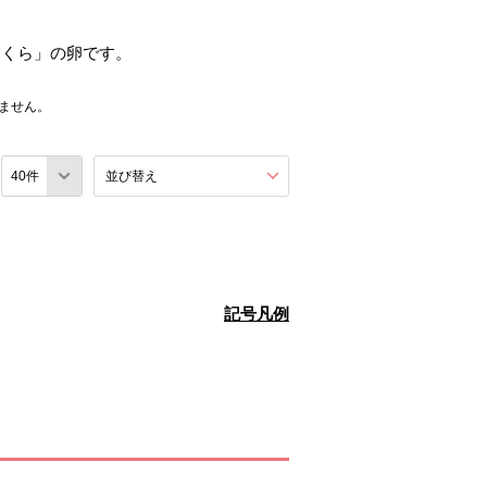
さくら」の卵です。
ません。
数
並び替え
を展開する。
記号凡例