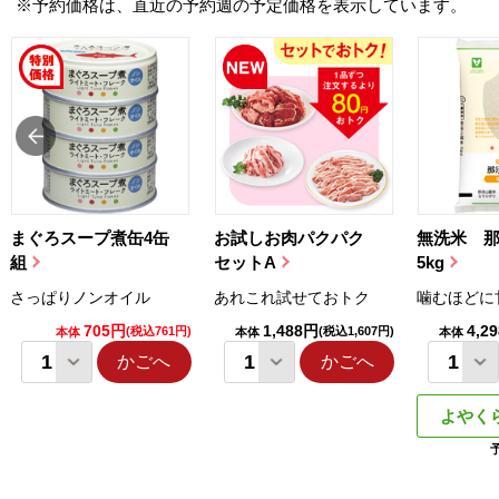
※予約価格は、直近の予約週の予定価格を表示しています。
まぐろスープ煮缶4缶
お試しお肉パクパク
無洗米 
組
セットA
5kg
さっぱりノンオイル
あれこれ試せておトク
噛むほどに
705円
1,488円
4,2
(税込761円)
(税込1,607円)
本体
本体
本体
かごへ
かごへ
よやく