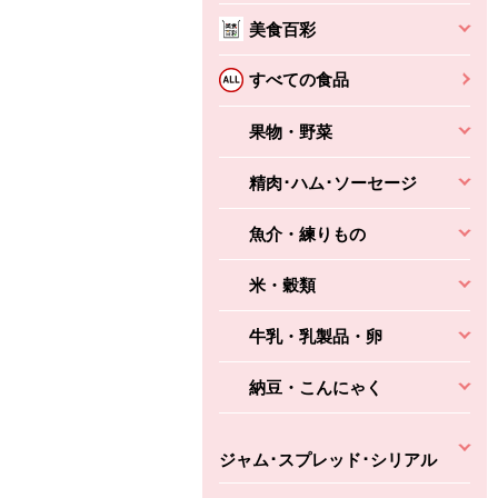
美食百彩
すべての食品
果物・野菜
精肉･ハム･ソーセージ
魚介・練りもの
ちょこっと揚げ（香
ね天
バルサミコ
ばしエビ味...
さわやか
コク深くフルーティー
米・穀類
えびの風味がぶわっ！
3円
2,160円
(税込370円)
(税込2,333円)
本体
330円
(税込356円)
本体
牛乳・乳製品・卵
かごへ
かごへ
かごへ
納豆・こんにゃく
ジャム･スプレッド･シリアル