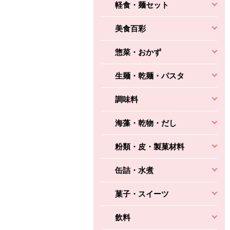
軽食・麺セット
美食百彩
惣菜・おかず
生麺・乾麺・パスタ
調味料
海藻・乾物・だし
粉類・皮・製菓材料
缶詰・水煮
菓子・スイーツ
飲料